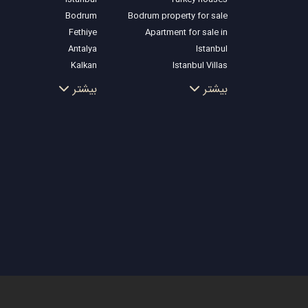
Bodrum
Bodrum property for sale
Fethiye
Apartment for sale in
Antalya
Istanbul
Kalkan
Istanbul Villas
Alanya
Bodrum Villa
بیشتر
بیشتر
Kas
Apartment for sale in
Bursa
Antalya
Gocek
Antalya homes
Side
Kemer
Dalyan
Izmir
Belek