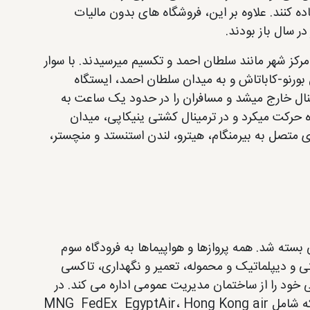
ده کنند. علاوه بر این، فروشگاه های بدون مالیات
کز شهر مانند سلطان احمد و تکسیم میرسیدند. با سوار
 بورنو-کاباتاش و به میدان سلطان احمد، ایستگاه
نال خارج میشد و مسافران را در حدود یک ساعت به
متداد سواحل دریای مرمره حرکت میکرد و در ترمینال کشتی ینیکاپی، میدان
ی متصل به بیرمنگام، هیترو، لندن استنستد و منچستر،
ل ۲۰۱۹ رسماً برای استفاده عمومی بسته شد. همه پروازها و هواپیماها به فرودگاه سوم
لتی و دیپلماتیک و محموله، تعمیر و نگهداری، تاکسی
خود را از ساختمان مدیریت عمومی اداره می کند. در
مقابل، شرکت Onur Air از شرکت Hangar B. Cargo فعالیت می کند که شامل MNG FedEx EgyptAir، Hong Kong air