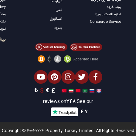
درباره ما
روند خرید
rkey
لندن
اجازه اقامت و ویزا
وبلا
استانبول
Concierge Service
نکته
بدروم
تلویزیون ey
املا
بیش
فروش
املا
املا
املا
املا
طراح
₺
$
€
£
reviews on
348
See our
4.7
Copyright © 2001-2026 Property Turkey Limited. All Rights Reserved