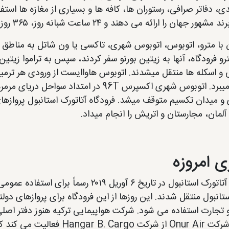
، دفاتر صرافی، رستوران ها، کافه ها و بسیاری از مغازه ها استفا
ور جهان را ارائه می دهند و ۲۴ ساعت شبانه روز، ۳۶۵ روز در سال باز بودند.
 با مترو، اتوبوس، اتوبوس شهری، تاکسی یا ون شاتل به مناطق مر
و فرودگاه، آنها به زیتین بورنو سفر کردند، سپس به تراموا زیتین
و اسکله ها منتقل میشدند. اتوبوس هاواایست از ورودی هر ترمی
تکسیم میبرد. اتوبوس شهری اکسپرس 96T در ا
 و میدان تکسیم متوقف میشد. فرودگاه آتاتورک استانبول پروازها
 آلمان، مجارستان و اتریش را انجام میداد.
ی امروزه
فرودگاه آتاتورک استانبول در تاریخ ۶ آوری
تانبول منتقل شدند. این روزها از این فرودگاه برای پروازهای دو
 تجارت استفاده می شود. شرکت هواپیمایی ترکیه هنوز دفتر اصلی 