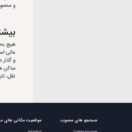
و محمول
بیشت
هیچ بحث
و گذار 
ساکن هس
نقل، تا
جستجو های محبوب
موقع
Istanbul
Turkey houses