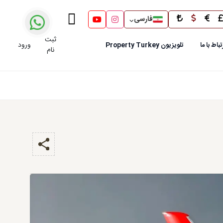
فارسی
ثبت
ورود
تباط با ما
تلویزیون Property Turkey
نام