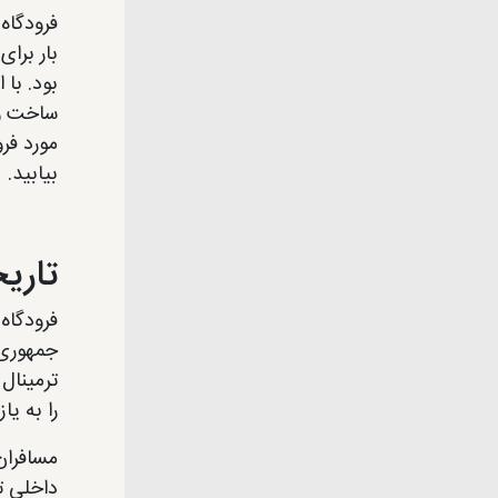
فرودگاه
بود. با 
ساخت و س
مورد فر
بیابید.
تاری
جمهوری ج
را به ی
داخلی ت