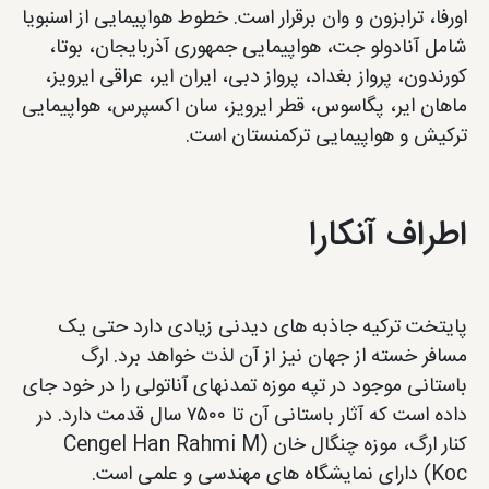
اورفا، ترابزون و وان برقرار است. خطوط هواپیمایی از اسنبويا
شامل آنادولو جت، هواپیمایی جمهوری آذربایجان، بوتا،
کورندون، پرواز بغداد، پرواز دبی، ایران ایر، عراقی ایرویز،
ماهان ایر، پگاسوس، قطر ایرویز، سان اکسپرس، هواپیمایی
ترکیش و هواپیمایی ترکمنستان است.
اطراف آنکارا
پایتخت ترکیه جاذبه های دیدنی زیادی دارد حتی یک
مسافر خسته از جهان نیز از آن لذت خواهد برد. ارگ
باستانی موجود در تپه موزه تمدنهای آناتولی را در خود جای
داده است که آثار باستانی آن تا ۷۵۰۰ سال قدمت دارد. در
کنار ارگ، موزه چنگال خان (Cengel Han Rahmi M
Koc) دارای نمایشگاه های مهندسی و علمی است.