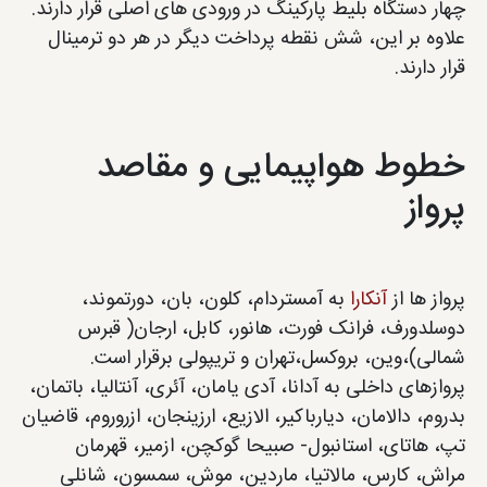
چهار دستگاه بلیط پارکینگ در ورودی های اصلی قرار دارند.
علاوه بر این، شش نقطه پرداخت دیگر در هر دو ترمینال
قرار دارند.
خطوط هواپیمایی و مقاصد
پرواز
پرواز ها از
آنکارا
به آمستردام، کلون، بان، دورتموند،
دوسلدورف، فرانک فورت، هانور، کابل، ارجان( قبرس
شمالی)،وین، بروکسل،تهران و تریپولی برقرار است.
پروازهای داخلی به آدانا، آدی یامان، آئری، آنتالیا، باتمان،
بدروم، دالامان، دیارباکیر، الازیع، ارزینجان، ازروروم، قاضیان
تپ، هاتای، استانبول- صبیحا گوکچن، ازمیر، قهرمان
مراش، کارس، مالاتیا، ماردین، موش، سمسون، شانلی