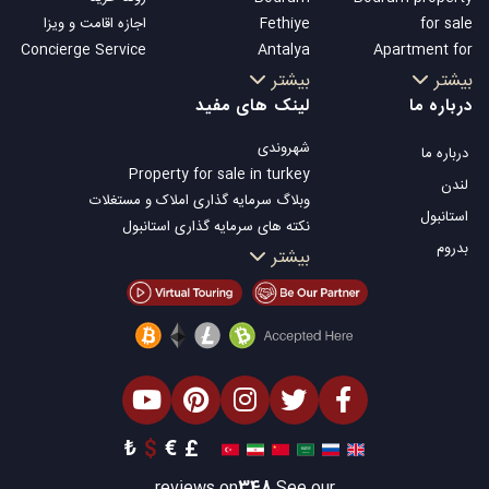
for sale
Fethiye
اجازه اقامت و ویزا
Concierge Service
Antalya
Apartment for
Kalkan
sale in Istanbul
بیشتر
بیشتر
Alanya
Istanbul Villas
درباره ما
لینک های مفید
Kas
Bodrum Villa
شهروندی
درباره ما
Bursa
Apartment for
Property for sale in turkey
Gocek
sale in Antalya
لندن
وبلاگ سرمایه گذاری املاک و مستغلات
Side
Antalya homes
استانبول
نکته های سرمایه گذاری استانبول
Kemer
بدروم
تلویزیون Property Turkey
بیشتر
Dalyan
املاک مناسب سرمایه گذاری استانبول
Izmir
فروش ملک شما
Belek
املاک توافقی
املاک ساحلی
املاک لوکس
املاک مناسب سرمایه گذاری
طراحی ساختمان
₺
$
€
£
reviews on
348
See our