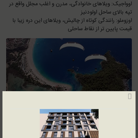
اوواجیک: ویلاهای خانوادگی، مدرن و اغلب مجلل واقع در
تپه بالای ساحل اولودنیز
اوزوملو: رانندگی کوتاه از چالیش، ویلاهای این دره زیبا با
قیمت پایین تر از نقاط ساحلی
چرا در بدروم ملک