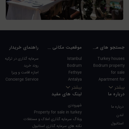
جستجو های محبوب
موقعیت مکانی های محبوب
راهنمای خریدار
Turkey houses
Istanbul
سرمایه گذاری در ترکیه
Bodrum property
Bodrum
روند خرید
for sale
Fethiye
اجازه اقامت و ویزا
Concierge Service
Antalya
Apartment for
Kalkan
sale in Istanbul
بیشتر
بیشتر
Alanya
Istanbul Villas
درباره ما
لینک های مفید
Kas
Bodrum Villa
شهروندی
درباره ما
Bursa
Apartment for
Property for sale in turkey
Gocek
sale in Antalya
لندن
وبلاگ سرمایه گذاری املاک و مستغلات
Side
Antalya homes
استانبول
نکته های سرمایه گذاری استانبول
Kemer