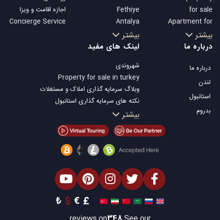
for sale
Fethiye
اجازه اقامت و ویزا
Concierge Service
Antalya
Apartment for
Kalkan
sale in Istanbul
بیشتر
بیشتر
Alanya
Istanbul Villas
درباره ما
لینک های مفید
Kas
Bodrum Villa
شهروندی
درباره ما
Bursa
Apartment for
Property for sale in turkey
Gocek
sale in Antalya
لندن
وبلاگ سرمایه گذاری املاک و مستغلات
Side
Antalya homes
استانبول
نکته های سرمایه گذاری استانبول
Kemer
بدروم
تلویزیون Property Turkey
بیشتر
Dalyan
املاک مناسب سرمایه گذاری استانبول
Izmir
فروش ملک شما
Belek
املاک توافقی
املاک ساحلی
املاک لوکس
املاک مناسب سرمایه گذاری
طراحی ساختمان
₺
$
€
£
reviews on
348
See our