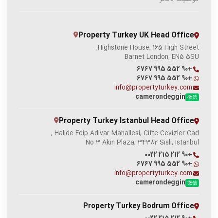
Property Turkey UK Head Office
Highstone House, 165 High Street,
Barnet London, EN5 5SU
+90 552 995 6767
+90 552 995 6767
info@propertyturkey.com
camerondeggin
微信
Property Turkey Istanbul Head Office
Halide Edip Adivar Mahallesi, Cifte Cevizler Cad.,
No 3 Akin Plaza, 34382 Sisli, Istanbul
+90 212 215 0022
+90 552 995 6767
info@propertyturkey.com
camerondeggin
微信
Property Turkey Bodrum Office