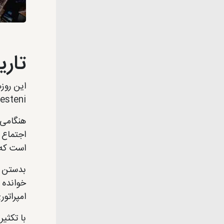
تاری
Cevahir Bedesteni نیز شنا
هنگامی ک
اجتماع ا
است که 
بدستن ب
امپراتور
با تکثیر