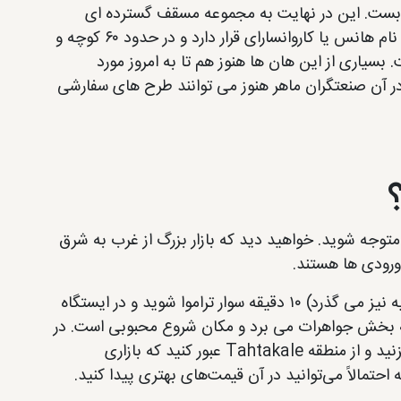
 شب بست. این در نهایت به مجموعه مسقف گسترده ای
متشکل از هزاران مغازه تبدیل شد، که در مجاورت کارگاه های بازرگانان به نام هانس یا کاروانسارای قرار دارد و در حدود ۶۰ کوچه و
سیاری از این هان ها هنوز هم تا به امروز مورد
 در آن صنعتگران ماهر هنوز می توانند طرح های سفارشی
 متوجه شوید. خواهید دید که بازار بزرگ از غرب به شرق
 ورودی ها هستند.
می توانید از امینونو(که از کنار منطقه سلطان احمد، مسجد آبی و ایاصوفیه نیز می گذرد) ۱۰ دقیقه سوار تراموا شوید و در ایستگاه
ا را به بخش جواهرات می برد و مکان شروع محبوبی است. در
راه بازگشت به امینونو، ممکن است بخواهید ۱۵ دقیقه در سراشیبی قدم بزنید و از منطقه Tahtakale عبور کنید که بازاری
 احتمالاً می‌توانید در آن قیمت‌های بهتری پیدا کنید.