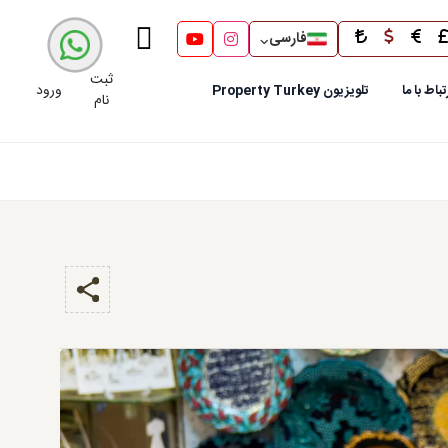
فارسی
ثبت
ورود
تباط با ما
تلویزیون Property Turkey
نام