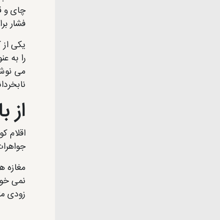
چای و ق
فشار بر
یکی از ک
را به ع
می نوشی
نابخردا
از ب
اقلام ک
جواهرات 
مغازه ها
نمی خوا
زودی مت