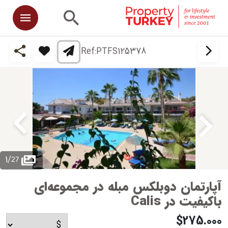
Ref:
PTFS125378
27
1
/
آپارتمان دوبلکس مبله در مجموعه‌ای
باکیفیت در Calis
$275.000