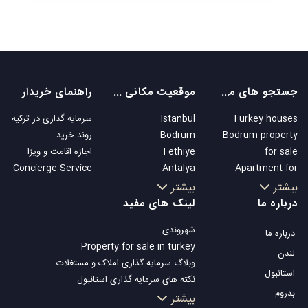
جستجو های محبوب
موقعیت مکانی های محبوب
راهنمای خریدار
Turkey houses
Istanbul
سرمایه گذاری در ترکیه
Bodrum property
Bodrum
روند خرید
for sale
Fethiye
اجازه اقامت و ویزا
Concierge Service
Antalya
Apartment for
Kalkan
sale in Istanbul
بیشتر
بیشتر
Alanya
Istanbul Villas
درباره ما
لینک های مفید
Kas
Bodrum Villa
شهروندی
درباره ما
Bursa
Apartment for
Property for sale in turkey
Gocek
sale in Antalya
لندن
وبلاگ سرمایه گذاری املاک و مستغلات
Side
Antalya homes
استانبول
نکته های سرمایه گذاری استانبول
Kemer
بدروم
تلویزیون Property Turkey
بیشتر
Dalyan