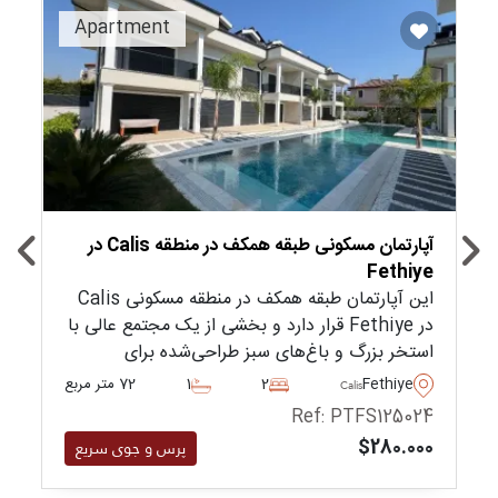
Recommended
Apartment
آپارتمان مسکونی طبقه همکف در منطقه Calis در
Fethiye
این آپارتمان طبقه همکف در منطقه مسکونی Calis
در Fethiye قرار دارد و بخشی از یک مجتمع عالی با
استخر بزرگ و باغ‌های سبز طراحی‌شده برای
استراحت ساکنین است.
Fethiye
2
1
72 متر مربع
Calis
Ref: PTFS125024
$280.000
پرس و جوی سریع