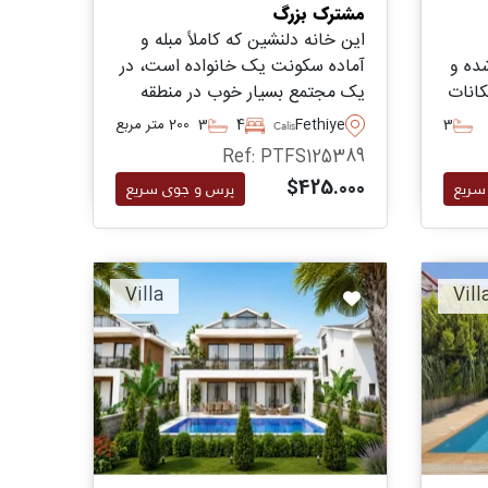
مشترک بزرگ
این خانه دلنشین که کاملاً مبله و
قع شده و
آماده سکونت یک خانواده است، در
کانات
یک مجتمع بسیار خوب در منطقه
رای
Calis از ناحیه فتیه واقع شده و
3
Fethiye
4
3
200 متر مربع
Calis
ترکیه
تنها چند دقیقه با نزدیک‌ترین ساحل
Ref: PTFS125389
و پیاده‌روی فاصله دارد.
$425.000
سریع
پرس و جوی سریع
Villa
Vill