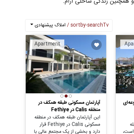
 و همچنین زندگی ساحلی آرام.
sortby-searchTv /
املاک پیشنهادی
Apartment
Apa
عه‌ای
آپارتمان مسکونی طبقه همکف در
منطقه Calis در Fethiye
این آپارتمان طبقه همکف در منطقه
ه
مسکونی Calis در Fethiye قرار
 است،
دارد و بخشی از یک مجتمع عالی با