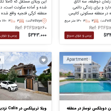
رتمان دوطبقه، سه اتاق
این ویلای مستقل که کاملاً تک
ارد و برای زندگی دائمی
شده و آماده سکونت است، در
ه در منطقه مسکونی کالیس
منطقه کرگی فتجیه واقع شده 
یه مناسب است و بخشی از
امکانات لازم برای زندگی یک
Fet
3
3
130 متر مربع
Fethiye
3
3
170 متر مربع
Calis
Calis
مع عالی با استخر و باغ‌ها
خانواده را دارد، از جمله باغ
Ref: PTFS125260
Ref: PTFS1
د.
خصوصی بزرگ با فضای باربیکی
$343.000
$34
پرس و جوی سریع
پرس و جوی 
استخر شنا.
a
Apartment
ان دوبلکس نوساز در منطقه
ویلا تریپلکس در