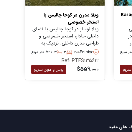
ه در Karagedik
ویلا مدرن در کوجا چالیس با
استخر خصوصی
ی
ویلا نوساز در کوجا چالیس با فضای
ر
داخلی جادار، استخر خصوصی و
Karage در
طراحی مدرن داخلی. نزدیک به
شامل
ساحل چالیس و امکانات، مناسب
Fethiye
3
3
520 متر مربع
Calis
برای
برای زندگی خانوادگی یا
Ref: PTFS135612
فضای
سرمایه‌گذاری بلندمدت.
$559.000
سریع
پرس و جوی سریع
ک های مفید