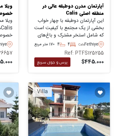
آپارتمان مدرن دوطبقه عالی در
منطقه اصلی Calis
خصوص
این آپارتمان دوطبقه با چهار خواب
بخشی از یک مجتمع با کیفیت است
s
که شامل استخر مشترک و باغ‌های
خصوصی
طراحی‌شده برای استراحت ساکنان
مسکونی 
Fethiye
4
4
170 متر مربع
hiye
Calis
در منطقه آرام Calis در منطقه فتیه
رانندگی
26657
Ref: PTFS125255
می‌باشد.
ایده‌آل
5.000
$445.000
پرس و جوی سریع
استفاد
Villa