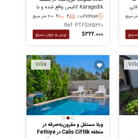
لانی
Karagedik کالیس واقع شده و با
قه Karagedik
استخر خصوصی و باغ بالغ خود،
Fethiye
4
4
200 متر مربع
Calis
 با
فرصتی است که حتماً باید از نزدیک
Ref: PTFS125220
وجود
دید.
$322.000
سریع
پرس و جوی سریع
Villa
Vill
ویلا مستقل و مقرون‌به‌صرفه در
منطقه Calis Ciftlik در Fethiye