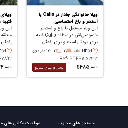
ویلا خانوادگی جادار در Calis با
ویلای 
استخر و باغ اختصاصی
فتییه 
این ویلا مستقل با باغ و استخر
این وی
خصوصی‌اش در منطقه Calis فتیه
منطقه 
برای فروش است و برای زندگی
زندگی 
خانوادگی ایده‌آل است. همین امروز
دلیل نز
Fethiye
3
3
170 متر مربع
hiye
Calis
برای اطلاعات بیشتر و ترتیب بازدید
ساحل، 
47892
Ref: PTFS125233
تماس بگیرید.
4.000
$485.000
پرس و جوی سریع
جستجو های محبوب
موقع