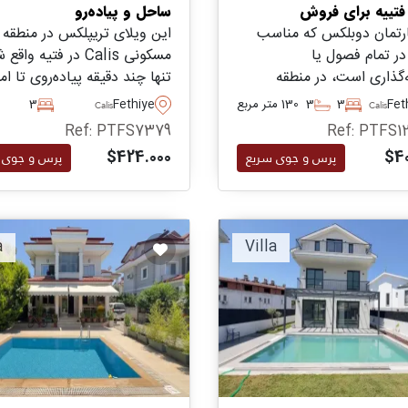
ساحل و پیاده‌رو
ارتمان دوبلکس که مناسب
این ویلای تریپلکس در منطقه
در تمام فصول یا
مسکونی Calis در فتیه وا
‌گذاری است، در منطقه
تنها چند دقیقه پیاده‌روی تا ام
ساحل Calis از منطقه فتییه واقع
و حمل و نقل دارد – مناسب ب
Fet
3
3
130 متر مربع
Fethiye
3
Calis
Calis
نها چند دقیقه پیاده‌روی تا
کسانی که قصد اقامت دائم در 
Ref: PTFS7379
Ref: PTFS1
 روزانه و نیازهای اولیه
را دارند.
$424.000
$40
پرس و جوی سریع
پرس و جوی 
ارد.
a
Villa