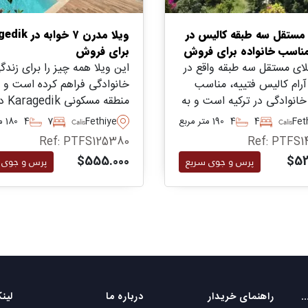
مستقل سه طبقه کالیس در
ویلا مدرن ۷ خواب
مناسب خانواده برای فروش
برای فروش
لای مستقل سه طبقه واقع در
این ویلا همه چیز را برای زندگ
آرام کالیس فتییه، مناسب
خانوادگی فراهم کرده است و د
خانوادگی در ترکیه است و به
منطقه مسکونی dik
دیکی به امکانات روزمره و
Fethiye واقع شده است – 
Fet
4
4
190 متر مربع
Fethiye
7
4
180 متر مربع
Calis
Calis
توصیه می‌شود.
استخر خصوصی و باغچه بالغ 
Ref: PTFS125380
Ref: PTFS1
استراحت و گذراندن وقت در 
$555.000
$52
پرس و جوی سریع
پرس و جوی 
باز.
یت مکانی های محبوب
راهنمای خریدار
درباره ما
لین