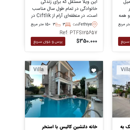
میل
این ویلا مستقل که برای زندگی
خانوادگی در تمام طول سال مناسب
و همه
است، در منطقه‌ای آرام از Ciftlik در
Calis قرار دارد و به شدت برای
Fethiye
3
3
150 متر مربع
Calis
بازدید توصیه می‌شود - تنها چند
Ref: PTFS125657
و و
دقیقه رانندگی تا امکانات روزمره و
$350.000
سریع
پرس و جوی سریع
نزدیک‌ترین ساحل.
Villa
Vill
 Calis نزدیک به
خانه دلنشین کالیس با استخر