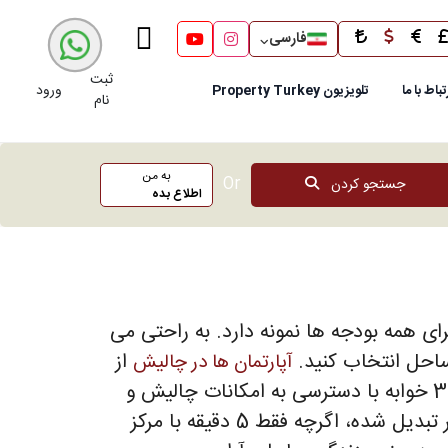
فارسی
ثبت
ورود
تباط با ما
تلویزیون Property Turkey
نام
به من
Or
جستجو کردن
اطلاع بده
ای همه بودجه ها نمونه دارد. به راحتی می
از
آپارتمان ها در چالیش
50،000 پوند برای املاک سبک قدیمی شروع می شود و با 75،000 پوند شما آپارتمان با کیفیت بالا 2 یا 3 خوابه با دسترسی به امکانات چالیش و
تفرجگاه ساحلی جدید و دوست داشتنی میتوانید خریداری کنید. اکنون چالیش به خودی خود به یک شهر تبدیل شده، اگرچه فقط 5 دقیقه با مرکز