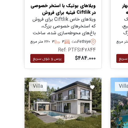
ار
ویلاهای بوتیک با استخر خصوصی
ه
در Ciftlik فیثیه برای فروش
ک
ویلاهای خاص Ciftlik برای فروش
یع،
که استخرهای خصوصی بزرگ،
رگ
باغ‌های محوطه‌سازی شده، ساخت
در
با کیفیت و فضای وسیع خانوادگی
Fethiye
3
3
220 متر مربع
Calis
ای
را در یکی از سریع‌ترین محلات
Ref: PTFS147844
مسکونی در حال رشد فیثیه ارائه
$484.000
سریع
پرس و جوی سریع
می‌دهد.
Villa
Vill