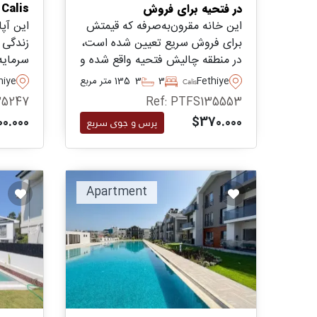
در فتحیه برای فروش
Calis فتییه برای فروش
این خانه مقرون‌به‌صرفه که قیمتش
این آپ
برای فروش سریع تعیین شده است،
زندگی 
در منطقه چالیش فتحیه واقع شده و
سرمایه
تنها چند دقیقه پیاده‌روی تا ساحل
Fethiye
3
3
135 متر مربع
hiye
Calis
معروف برای عصرهای طولانی کنار
شده و ت
25247
Ref: PTFS135553
دریا با خانواده و عزیزان فاصله دارد.
امکانات
0.000
$370.000
پرس و جوی سریع
فاصله د
Apartment