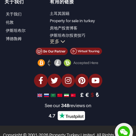
关于我们
有用的链接
安塔利亚待售公寓
Alanya
安塔利亚住宅
Kas
土耳其国籍
关于我们
Bursa
Property for sale in turkey
伦敦
Gocek
房地产投资博客
伊斯坦布尔
Side
伊斯坦布尔投资技巧
博德魯姆
Kemer
更多
土耳其房产投资
Dalyan
伊斯坦布尔投资型房产
Izmir
卖掉您的房产
Belek
经济型房产
海滨房产
豪华房产
投资型房产
设计与建造
£
€
$
₺
See our
348
reviews on
4.7
Copyright © 2001-2026 Property Turkey Limited. All Rights Reserved