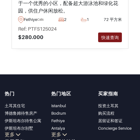
于一个优秀的小区，配备超大游泳池和绿化花
园，供住户休闲放松。
Fethiye
2
1
72 平方米
Calis
Ref: PTFS125024
$280.000
快速查询
热门
热门地区
买家指南
土耳其住宅
Istanbul
投资土耳其
博德鲁姆待售房产
Bodrum
购买流程
伊斯坦布尔待售公寓
Fethiye
居留证和签证
伊斯坦布尔别墅
Antalya
Concierge Service
更多
更多
博德鲁姆别墅
Kalkan