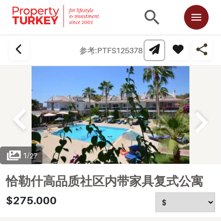
参考:
PTFS125378
1
/
27
恰勒什高品质社区内带家具复式公寓
$275.000