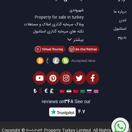
Kas
Bodrum Villa
شهروندی
درباره ما
Bursa
Apartment for
Property for sale in turkey
Gocek
sale in Antalya
لندن
وبلاگ سرمایه گذاری املاک و مستغلات
Side
Antalya homes
استانبول
نکته های سرمایه گذاری استانبول
Kemer
بدروم
تلویزیون Property Turkey
بیشتر
Dalyan
املاک مناسب سرمایه گذاری استانبول
Izmir
فروش ملک شما
Belek
املاک توافقی
املاک ساحلی
املاک لوکس
املاک مناسب سرمایه گذاری
طراحی ساختمان
₺
$
€
£
reviews on
348
See our
4.7
Copyright © 2001-2026 Property Turkey Limited. All Rights Reserved