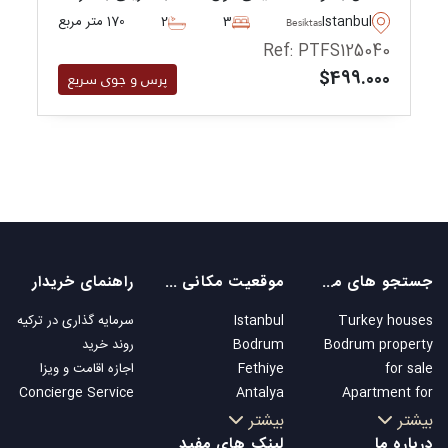
دارند - و تنها با پیاده‌روی کوتاه می‌توان به
Istanbul
3
2
170 متر مربع
Besiktas
فروشگاه‌های روزمره و وسایل حمل‌ونقل دسترسی
Ref: PTFS125040
داشت.
$499.000
پرس و جوی سریع
جستجو های محبوب
موقعیت مکانی های محبوب
راهنمای خریدار
Turkey houses
Istanbul
سرمایه گذاری در ترکیه
Bodrum property
Bodrum
روند خرید
for sale
Fethiye
اجازه اقامت و ویزا
Concierge Service
Antalya
Apartment for
Kalkan
sale in Istanbul
بیشتر
بیشتر
Alanya
Istanbul Villas
درباره ما
لینک های مفید