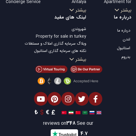
Concierge Service
Antalya
Apartment for
Kalkan
sale in Istanbul
بیشتر
بیشتر
Alanya
Istanbul Villas
درباره ما
لینک های مفید
Kas
Bodrum Villa
شهروندی
درباره ما
Bursa
Apartment for
Property for sale in turkey
Gocek
sale in Antalya
لندن
وبلاگ سرمایه گذاری املاک و مستغلات
Side
Antalya homes
استانبول
نکته های سرمایه گذاری استانبول
Kemer
بدروم
تلویزیون Property Turkey
بیشتر
Dalyan
املاک مناسب سرمایه گذاری استانبول
Izmir
فروش ملک شما
Belek
املاک توافقی
املاک ساحلی
املاک لوکس
املاک مناسب سرمایه گذاری
طراحی ساختمان
₺
$
€
£
reviews on
348
See our
4.7