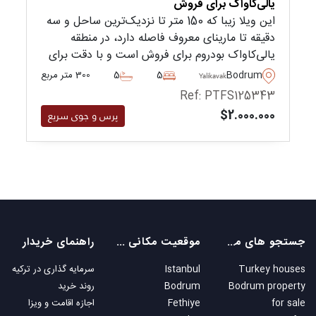
یالی‌کاواک برای فروش
این ویلا زیبا که 150 متر تا نزدیک‌ترین ساحل و سه
دقیقه تا مارینای معروف فاصله دارد، در منطقه
یالی‌کاواک بودروم برای فروش است و با دقت برای
سکونت خانواده آماده شده است.
Bodrum
5
5
300 متر مربع
Yalikavak
Ref: PTFS125343
$2.000.000
پرس و جوی سریع
جستجو های محبوب
موقعیت مکانی های محبوب
راهنمای خریدار
Turkey houses
Istanbul
سرمایه گذاری در ترکیه
Bodrum property
Bodrum
روند خرید
for sale
Fethiye
اجازه اقامت و ویزا