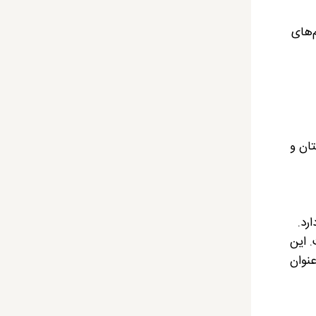
‌های
تان و
رد.
. این
نوان