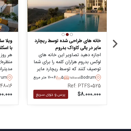
خانه های طراحی شده توسط ریچارد
مایر در یالی کاواک بدروم
با اسک
اجازه دهید تصاویر این خانه های
لوکس بدروم هزاران کلمه را برای شما
منظره‌ا
توصیف کنند که توسط ریچارد مایر
مدیتران
طراحی شده است، این املاک مدرن
در ساح
Bodrum
5
6
700 متر مربع
rum
Yalikavak
معاصر از چشم انداز یالیکاواک
یکی از
148016
Ref: PTFS0525
برخوردارند و تجمل را به معنای
Bodrum را تجربه
00.000
$8.000.000
پرس و جوی سریع
خالص آن ارائه می دهند. فرصتی
نادر برای داشتن خانه ای که توسط
معمار مشهور جهانی طراحی شده
است.