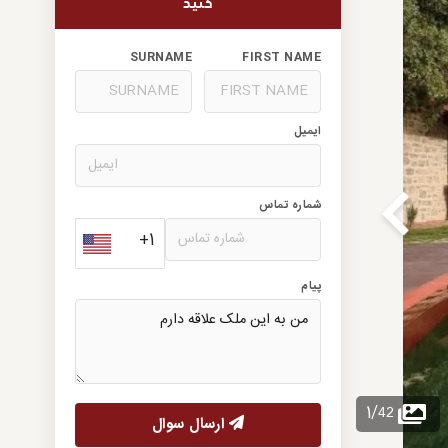
کنید
SURNAME
FIRST NAME
ایمیل
شماره تماس
+1
پیام
42
1
/
ارسال سوال