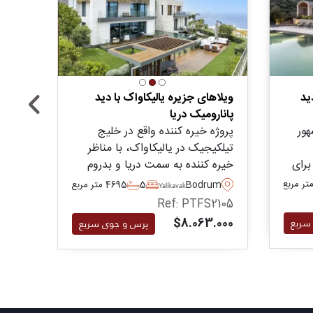
ید
ویلاهای جزیره یالیکاواک با دید
ویلاه
پانارومیک دریا
لوکس
هور
پروژه خیره کننده واقع در خلیج
پروژه
تیلکیجیک در یالیکاواک، با مناظر
یالی‌
برای
خیره کننده به سمت دریا و بدروم
منطق
پالمارینا درست روبروی آن - این
دقیقه 
Bodrum
5
5
469 متر مربع
um
Yalikavak
خلیج
مجموعه ویلاهای لوکسی را در اندازه
این م
Ref: PTFS2105
2106
های سه تا پنج خوابه ارائه می دهد.
بدروم
$8.063.000
سریع
پرس و جوی سریع
.000
ی