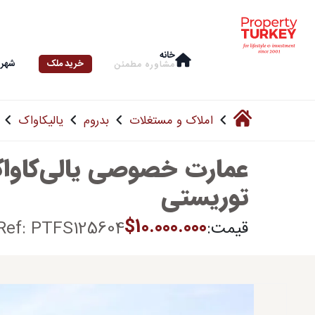
خانه
خرید ملک
شهرو
مشاوره‌ مطمئن
املاک و مستغلات
بدروم
یالیکاواک
عمارت خصوصی یالی‌کاواک 
توریستی
$10.000.000
قیمت:
Ref: PTFS125604