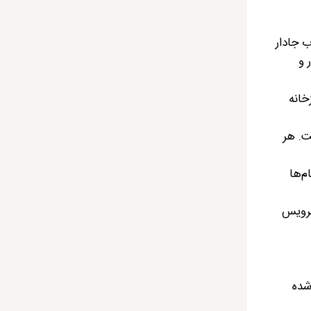
خواب جادار
 و
آشپزخانه
 است. هر
ام‌ها
ن دارای سرویس
ی شده