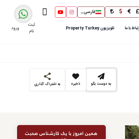
فارسی
ثبت
ورود
تباط با ما
تلویزیون Property Turkey
نام
به دوست بگو
ذخیره
به اشتراک گذاری
همین امروز با یک کارشناس صحبت