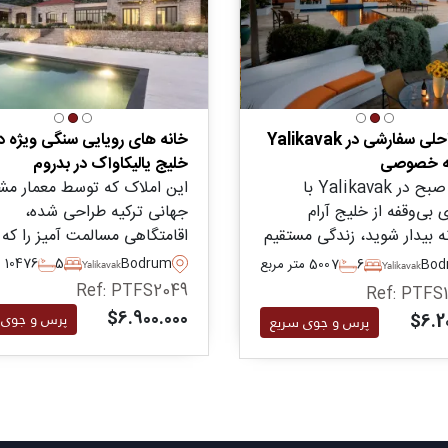
ویلا ساحلی سفارشی در Yalikavak
خانه های رویایی سنگی ویژه د
له خصوصی
خلیج یالیکاواک در بدروم
هر روز صبح در Yalikavak با
این املاک که توسط معمار مش
ی بی‌وقفه از خلیج آرام
جهانی ترکیه طراحی شده،
ه بیدار شوید، زندگی مستقیم
اقامتگاهی مسالمت آمیز را که 
ل، حریم خصوصی کامل و
سبک زندگی کاملاً خصوصی در
Bodrum
5
6
1047 متر مربع
Bod
6
7
500 متر مربع
Yalikavak
Yalikavak
 انحصاری‌ترین آدرس‌های
بدروم، همراه با نماهای عالی 
Ref: PTFS2049
Ref: PTFS
 کنید.
یالیکاواک، غوطه ور در طبیعت
$6.900.000
پرس و جوی 
$6.2
پرس و جوی سریع
اطراف مناسب میباشد، ارائه م
دهد.