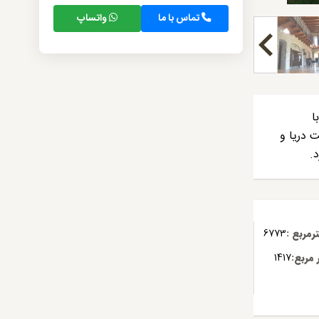
تماس با ما
واتساپ
ا
ت دریا و
.
مربع :
6773
مربع:
1417