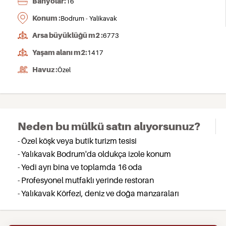
Banyolar:
16
Konum :
Bodrum - Yalikavak
Arsa büyüklüğü m2 :
6773
Yaşam alanı m2:
1417
Havuz :
Özel
Neden bu mülkü satın alıyorsunuz?
- Özel köşk veya butik turizm tesisi
- Yalıkavak Bodrum'da oldukça izole konum
- Yedi ayrı bina ve toplamda 16 oda
- Profesyonel mutfaklı yerinde restoran
- Yalıkavak Körfezi, deniz ve doğa manzaraları