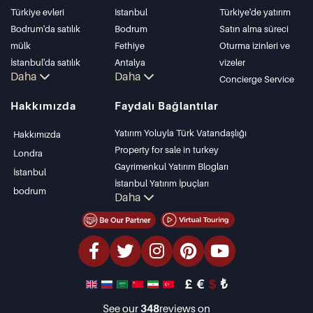
Türkiye evleri
Istanbul
Türkiye'de yatırım
Bodrum'da satılık
Bodrum
Satın alma süreci
mülk
Fethiye
Oturma izinleri ve
İstanbul'da satılık
Antalya
vizeler
Daha
Daha
daire
Kalkan
Concierge Service
İstanbul Villaları
Alanya
Hakkımızda
Faydalı Bağlantılar
Bodrum Villası
Kas
Antalya'da satılık
Bursa
Yatırım Yoluyla Türk Vatandaşlığı
Hakkımızda
daire
Gocek
Property for sale in turkey
Londra
Antalya evleri
Side
Gayrimenkul Yatırım Blogları
İstanbul
Kemer
İstanbul Yatırım İpuçları
bodrum
Daha
Dalyan
PropertyTurkey TV
Izmir
İstanbul Yatırım Gayrimenkulleri
Belek
Mülkünüzü Satmak
Uygun Fiyatlı Emlaklar
Denize Sıfır Tesisler
£
€
$
₺
lüks Özellikler
Yatırım Amaçlı Gayrimenkuller
See our
348
reviews on