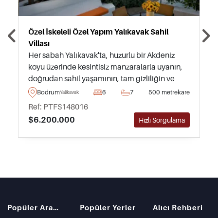
Özel İskeleli Özel Yapım Yalıkavak Sahil
Villası
Her sabah Yalıkavak'ta, huzurlu bir Akdeniz
koyu üzerinde kesintisiz manzaralarla uyanın,
doğrudan sahil yaşamının, tam gizliliğin ve
Bodrum'un en seçkin adreslerinden birinin
Bodrum
6
7
500 metrekare
Yalikavak
keyfini çıkarın.
Ref: PTFS148016
$6.200.000
Hızlı Sorgulama
Popüler Aramalar
Popüler Yerler
Alıcı Rehberi