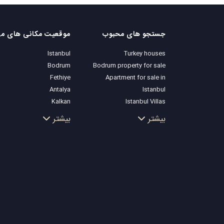
جستجو های محبوب
موقع
Istanbul
Turkey houses
Bodrum
Bodrum property for sale
Fethiye
Apartment for sale in
Antalya
Istanbul
Kalkan
Istanbul Villas
Alanya
Bodrum Villa
بیشتر
بیشتر
Kas
Apartment for sale in
Bursa
Antalya
Gocek
Antalya homes
Side
Kemer
Dalyan
Izmir
Belek