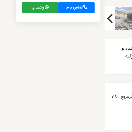
تماس با ما
واتساپ
ً بازسازی شده و
کیه
مربع :
380