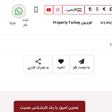
فارسی
ثبت
ورود
تباط با ما
تلویزیون Property Turkey
نام
به دوست بگو
ذخیره
به اشتراک گذاری
همین امروز با یک کارشناس صحبت