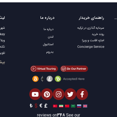
یت مکانی های محبوب
راهنمای خریدار
درباره ما
لین
سرمایه گذاری در ترکیه
شهرو
درباره ما
روند خرید
rkey
لندن
اجازه اقامت و ویزا
وبلا
استانبول
Concierge Service
نکته
بدروم
تلویزیون ey
املا
بیش
فروش
املا
املا
املا
املا
طراح
₺
$
€
£
reviews on
348
See our