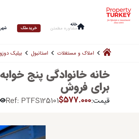
خانه
خرید ملک
شهرو
مشاوره‌ مطمئن
املاک و مستغلات
استانبول
بیلیک دوزو
برای فروش
$577.000
قیمت:
Ref: PTFS125101