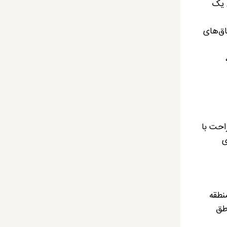
 یک
اق‌های
تراحت با
ی
منطقه
اطق