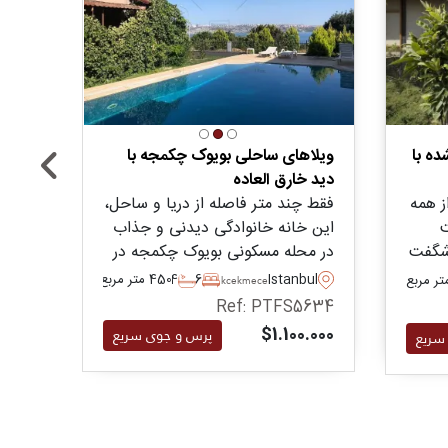
ده با
ویلاهای ساحلی بویوک چکمجه با
ویلاه
دید خارق العاده
خانوا
ز همه
فقط چند متر فاصله از دریا و ساحل،
این و
این خانه خانوادگی دیدنی و جذاب
سمت د
شگفت
در محله مسکونی بویوک چکمجه در
توجه 
 ریوا
استانبول برای فروش میباشد و
واقع 
Istanbul
6
4
450 متر مربع
bul
Buyukcekmece
ازه
دارای باغ سبز خصوصی و دسترسی
خصوص
5824
Ref: PTFS5634
 برای
مشترک به استخر است.
خارج 
0.000
$1.100.000
پرس و جوی سریع
سریع