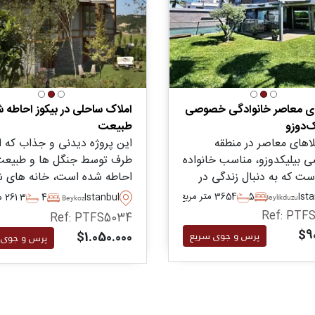
ای معاصر خانوادگی خصوصی
املاک ساحلی در بیکوز احاطه ش
ک‌دوزو
طبیعت
لاهای معاصر در منطقه
این پروژه دیدنی و جذاب که ا
بیلیکدوزو، مناسب خانواده
طرف توسط جنگل ها و طبیعت
ست که به دنبال زندگی در
احاطه شده است، خانه های 
ه طور دائم و با دسترسی
انگیزی را برای فروش در سواحل
Ist
5
4
365 متر مربع
Istanbul
4
3
261 متر مربع
Beylikduzu
Beykoz
ه امکانات محلی، مدارس و
در بیکوز ارائه می دهد و در اند
Ref: PTF
Ref: PTFS5034
یگر هستند.
های مختلف از دو تا پنج خوابه
$9
پرس و جوی سریع
$1.050.000
پرس و جوی 
انتخاب در دسترس میباشد.