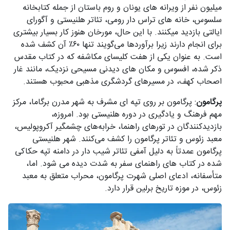
میلیون نفر از ویرانه های یونان و روم باستان از جمله کتابخانه
سلسوس، خانه های تراس دار رومی، تئاتر هلنیستی و آگورای
ایالتی بازدید میکنند. با این حال، مورخان هنوز کار بسیار بیشتری
برای انجام دارند زیرا برآوردها می‌گویند تنها ۶۰٪ آن کشف شده
است. به عنوان یکی از هفت کلیسای مکاشفه که در کتاب مقدس
ذکر شده، افسوس و مکان های دیدنی مسیحی نزدیک، مانند غار
اصحاب کهف، در مسیرهای گردشگری مذهبی محبوب هستند.
پرگامون
: پرگامون بر روی تپه ای مشرف به شهر مدرن برگاما، مرکز
مهم فرهنگ و یادگیری در دوره هلنیستی بود. امروزه،
بازدیدکنندگان در تورهای راهنما، خرابه‌های چشمگیر آکروپولیس،
معبد زئوس و تئاتر پرگامون را کشف می‌کنند. شهر هلنیستی
پرگامون عمدتاً به دلیل آمفی تئاتر شیب دار در دامنه تپه حکاکی
شده در کتاب های راهنمای سفر به شدت دیده می شود. اما،
متأسفانه، ادعای اصلی شهرت پرگامون، محراب متعلق به معبد
زئوس، در موزه تاریخ برلین قرار دارد.