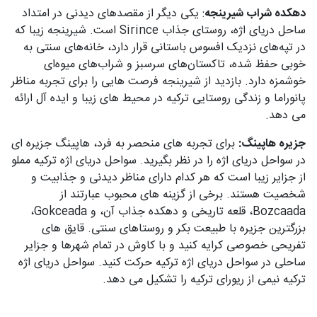
دهکده شراب شیرینجه
: یکی دیگر از مقصدهای دیدنی در امتداد
ساحل دریای اژه، روستای جذاب Sirince است. شیرینجه زیبا که
در تپه‌های نزدیک افسوس باستانی قرار دارد، خانه‌های سنتی به
خوبی حفظ شده، تاکستان‌های سرسبز و شراب‌های میوه‌ای
خوشمزه دارد. بازدید از شیرینجه فرصت هایی را برای تجربه مناظر
پانوراما و زندگی روستایی ترکیه در محیط های زیبا و ایده آل ارائه
می دهد.
جزیره هاپینگ:
برای تجربه های منحصر به فرد، هاپینگ جزیره ای
در سواحل دریای اژه را در نظر بگیرید. سواحل دریای اژه ترکیه مملو
از جزایر زیبا است که هر کدام دارای مناظر دیدنی و جذابیت و
شخصیت هستند. برخی از گزینه های محبوب عبارتند از
Bozcaada، قلعه تاریخی و دهکده جذاب آن، و Gokceada،
بزرگترین جزیره با طبیعت بکر و روستاهای سنتی. قایق های
تفریحی خصوصی کرایه کنید و با کاوش در تمام شهرها و جزایر
ساحلی در سواحل دریای اژه ترکیه حرکت کنید. سواحل دریای اژه
ترکیه نیمی از ریورای ترکیه را تشکیل می دهد.