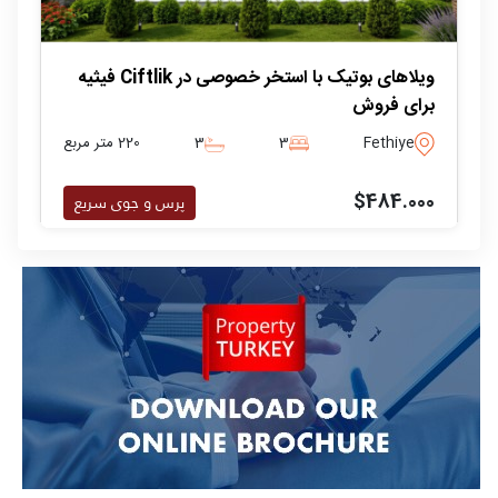
ویلاهای بوتیک با استخر خصوصی در Ciftlik فیثیه
برای فروش
Fethiye
3
3
220 متر مربع
$484.000
پرس و جوی سریع