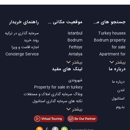
جستجو های محبوب
موقعیت مکانی های محبوب
راهنمای خریدار
Turkey houses
Istanbul
سرمایه گذاری در ترکیه
Bodrum property
Bodrum
روند خرید
for sale
Fethiye
اجازه اقامت و ویزا
Concierge Service
Antalya
Apartment for
Kalkan
sale in Istanbul
بیشتر
بیشتر
Alanya
Istanbul Villas
درباره ما
لینک های مفید
Kas
Bodrum Villa
شهروندی
درباره ما
Bursa
Apartment for
Property for sale in turkey
Gocek
sale in Antalya
لندن
وبلاگ سرمایه گذاری املاک و مستغلات
Side
Antalya homes
استانبول
نکته های سرمایه گذاری استانبول
Kemer
بدروم
تلویزیون Property Turkey
بیشتر
Dalyan
املاک مناسب سرمایه گذاری استانبول
Izmir
فروش ملک شما
Belek
املاک توافقی