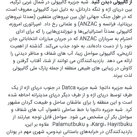
از گالیپولی دیدن کنید
. شبه جزیره گالیپولی در شمال غربی ترکیه،
بین دریای اژه و تنگه داردانل، به دلیل نبرد گالیپولی معروف است،
که در طول جنگ جهانی اول بین نیروهای متفقین (عمدتا نیروهای
بریتانیا، فرانسه و ANZAC) و عثمانی رخ داد. امپراتوری امروزه،
گالیپولی عمدتاً استرالیایی‌ها و نیوزلندی‌هایی را که برای ادای
احترام به سربازان ANZAC که در جریان مبارزات انتخاباتی جان
خود را از دست داده‌اند، به خود جذب می‌کند. گذشته از اهمیت
تاریخی، گالیپولی سواحل زیبا، آب های شفاف و مناظر دیدنی را
ارائه می دهد. بازدیدکنندگان می توانند از شنا، آفتاب گرفتن و
کاوش در زیبایی های طبیعی منطقه از جمله پارک ملی گالیپولی
لذت ببرند.
شبه جزیره داتچا: شبه جزیره Datca در جنوب دریای اژه از یک
طرف توسط دریای اژه و از طرف دیگر دریای مدیترانه احاطه شده
است و این منطقه را برای عاشقان ساحل و طبیعت گردان مشهور
کرد. شبه جزیره داتچا با خط ساحلی ناهموار، آب های شفاف و
سواحل بکر آن مشخص می شود. سواحل قابل توجه عبارتند از
Kargi، Hayitbuku، و Palamutbuku. علاوه بر این،
بازدیدکنندگان در خرابه‌های باستانی نیدوس، شهری مهم در یونان