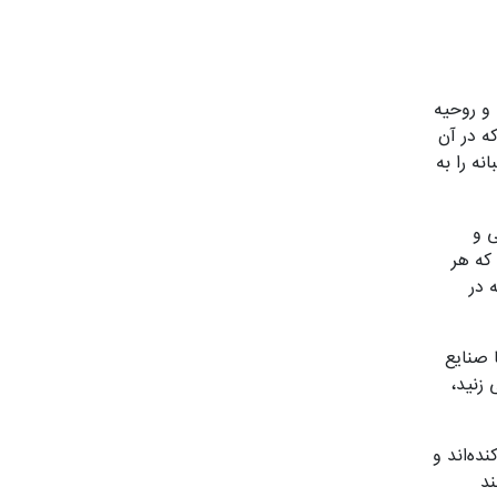
 و روحیه
که در آن
نه را به
ی و
که هر
 در
 صنایع
زنید،
ده‌اند و
ند