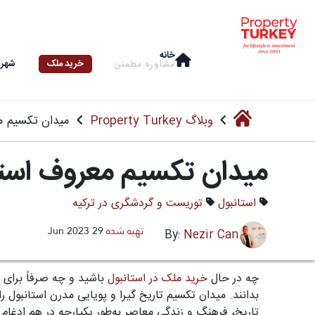
خانه
خرید ملک
شهرو
مشاوره‌ مطمئن
وبلاگ Property Turkey
میدان تکسیم م
میدان تکسیم معروف استا
استانبول
توریست و گردشگری در ترکیه
تهیه شده
29 Jun 2023
Nezir Can
By:
چه در حال
خرید ملک در استانبول
باشید و چه صرفاً برای گ
بدانند. میدان تکسیم تاریخ گیرا و پویایی مدرن استانبول
تاریخ، فرهنگ و زندگی معاصر به‌طور یکپارچه در هم ادغام