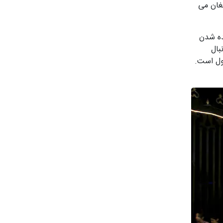
مغان می
ده شدن
بال
ول است.