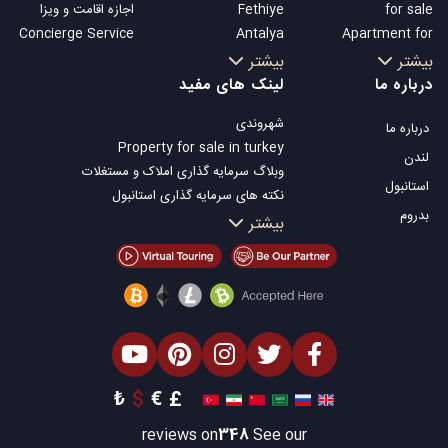
for sale
Fethiye
اجازه اقامت و ویزا
Concierge Service
Antalya
Apartment for
Kalkan
sale in Istanbul
بیشتر
بیشتر
Alanya
Istanbul Villas
درباره ما
لینک های مفید
Kas
Bodrum Villa
شهروندی
درباره ما
Bursa
Apartment for
Property for sale in turkey
Gocek
sale in Antalya
لندن
وبلاگ سرمایه گذاری املاک و مستغلات
Side
Antalya homes
استانبول
نکته های سرمایه گذاری استانبول
Kemer
بدروم
تلویزیون Property Turkey
بیشتر
Dalyan
املاک مناسب سرمایه گذاری استانبول
Izmir
فروش ملک شما
Belek
املاک توافقی
املاک ساحلی
املاک لوکس
املاک مناسب سرمایه گذاری
طراحی ساختمان
₺
$
€
£
reviews on
348
See our