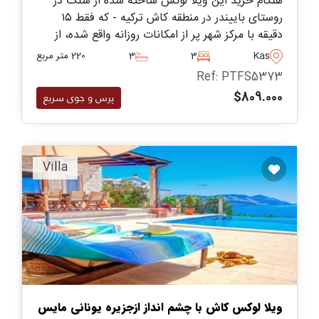
هنگام خرید این ویلا لوکس ساخته شده از سنگ در
روستای باییندر در منطقه کاش ترکیه - که فقط ۱۵
دقیقه با مرکز شهر پر از امکانات روزانه واقع شده، از
منظره پانوراما دریا و محیط اطراف لذت ببرید.
Kas
3
3
220 متر مربع
Ref: PTFS5373
$809.000
پرس و جوی سریع
Villa
ویلا لوکس کاش با چشم انداز ازجزیره یونانی مایس