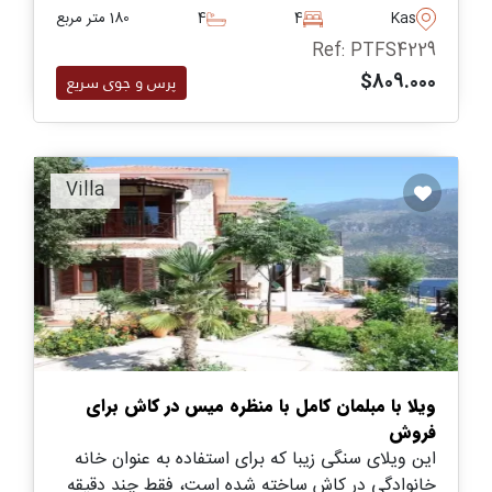
املاک و مستغلات در شبه جزیره میباشند - کاملا مبله -
Kas
4
4
180 متر مربع
با قیمت عالی به فروش می رسد.
Ref: PTFS4229
$809.000
پرس و جوی سریع
Villa
ویلا با مبلمان کامل با منظره میس در کاش برای
فروش
این ویلای سنگی زیبا که برای استفاده به عنوان خانه
خانوادگی در کاش ساخته شده است، فقط چند دقیقه