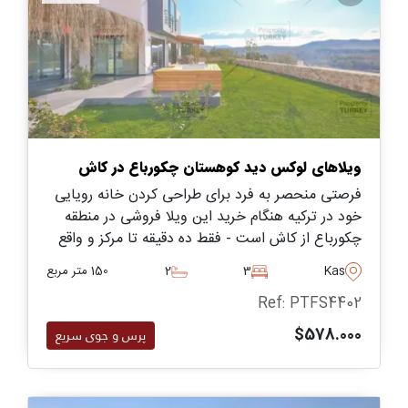
ویلاهای لوکس دید کوهستان چکورباع در کاش
فرصتی منحصر به فرد برای طراحی کردن خانه رویایی
خود در ترکیه هنگام خرید این ویلا فروشی در منطقه
چکورباع از کاش است - فقط ده دقیقه تا مرکز و واقع
در باغ خود با چشم اندازهای زیبا از طبیعت.
Kas
3
2
150 متر مربع
Ref: PTFS4402
$578.000
پرس و جوی سریع