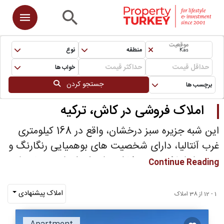
موقعیت
Kas
منطقه
نوع
خواب ها
جستجو کردن
برچسب ها
املاک فروشی در کاش، ترکیه
این شبه جزیره سبز درخشان، واقع در 168 کیلومتری
غرب آنتالیا، دارای شخصیت های بوهمیایی رنگارنگ و
برخی از املاک نفیس کاش برای فروش است. با چشم
Continue Reading
اندازی از منظره دریا ، شهر لیسیان کاش به دلیل خانه
های زرق و برق دار مدیترانه ای با دسترسی به
املاک پیشنهادی
1 - 12 از 38 املاک
سکوهای ساحلی و چشم اندازهای شگفت انگیز
شناخته شده است.
نیز برای فروش که
آپارتمان های کاش