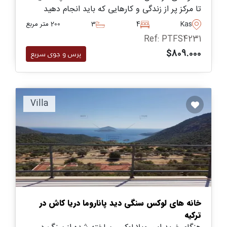
تا مرکز پر از زندگی و کارهایی که باید انجام دهید
فاصله دارد - در زمینی خصوصی با استخر شنای
Kas
4
3
200 متر مربع
اختصاصی و باغ‌های سبز محوطه‌سازی شده قرار دارد.
Ref: PTFS4231
$809.000
پرس و جوی سریع
Villa
خانه های لوکس سنگی دید پاناروما دریا کاش در
ترکیه