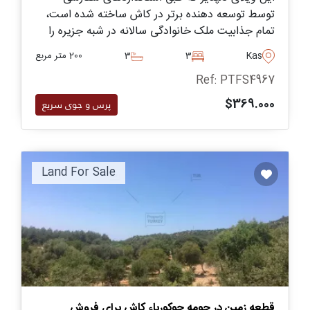
توسط توسعه دهنده برتر در کاش ساخته شده است،
تمام جذابیت ملک خانوادگی سالانه در شبه جزیره را
دارد و در زمین خصوصی خود با استخر بزرگ بیرونی
Kas
3
3
200 متر مربع
واقع شده است.
Ref: PTFS4967
$369.000
پرس و جوی سریع
Land For Sale
قطعه زمین در حومه چوکورباء کاش برای فروش