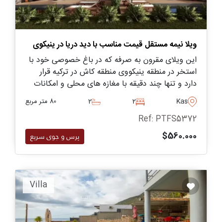
ویلا نیمه مستقل قیمت مناسب با دید دریا در ینیکوی
این ویلای مقرون به صرفه که در باغ خصوصی خود با
استخر در منطقه ینیکووی منطقه کاش در ترکیه قرار
دارد و تنها چند دقیقه با مغازه های محلی و امکانات
روزانه از جمله رستوران ها و بازارها فاصله دارد.
Kas
2
2
80 متر مربع
Ref: PTFS5372
$560.000
پرس و جوی سریع
Villa