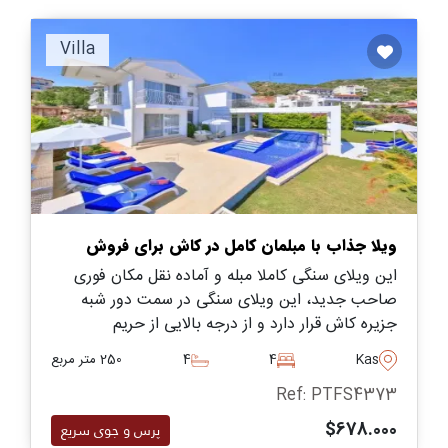
Villa
ویلا جذاب با مبلمان کامل در کاش برای فروش
این ویلای سنگی کاملا مبله و آماده نقل مکان فوری
صاحب جدید، این ویلای سنگی در سمت دور شبه
جزیره کاش قرار دارد و از درجه بالایی از حریم
خصوصی برای افرادی که به دنبال فرار به منطقه ای
Kas
4
4
250 متر مربع
آرام در ترکیه هستند، برخوردار است.
Ref: PTFS4373
$678.000
پرس و جوی سریع