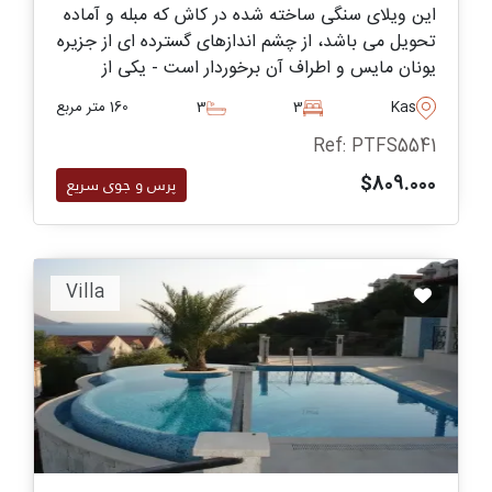
این ویلای سنگی ساخته شده در كاش كه مبله و آماده
تحویل می باشد، از چشم اندازهای گسترده ای از جزیره
یونان مایس و اطراف آن برخوردار است - یكی از
بهترین انتخاب های ما برای خانواده هایی است كه
Kas
3
3
160 متر مربع
می خواهند برای همیشه به ترکیه نقل مکان كنند.
Ref: PTFS5541
$809.000
پرس و جوی سریع
Villa