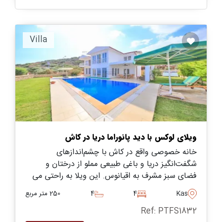
Villa
ویلای لوکس با دید پانوراما دریا در کاش
خانه خصوصی واقع در کاش با چشم‌اندازهای
شگفت‌انگیز دریا و باغی طبیعی مملو از درختان و
فضای سبز مشرف به اقیانوس. این ویلا به راحتی می
تواند تا ۱۰ نفر را برای تعطیلات طولانی در ترکیه در خود
Kas
4
4
250 متر مربع
جای دهد.
Ref: PTFS1832