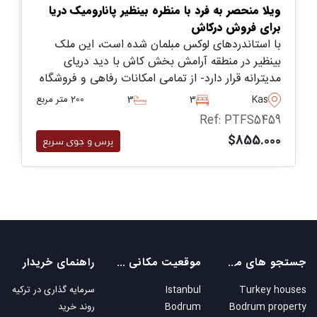
ویلا منحصر به فرد با منظره بینظیر پانارومیک دریا
برای فروش درکاش
با استاندردهای لوکس مبلمان شده است، این ملک
بینظیر در منطقه آرامش بخش کاش با دید دریای
مدیترانه قرار دارد- از تمامی امکانات رفاهی و فروشگاه
های روزانه و مرکز فعالیت های دیگر دقایقی فاصله
Kas
3
3
200 متر مربع
دارد
Ref: PTFS5459
$855.000
پرس و جوی سریع
جستجو های محبوب
موقعیت مکانی های محبوب
راهنمای خریدار
Turkey houses
Istanbul
سرمایه گذاری در ترکیه
Bodrum property
Bodrum
روند خرید