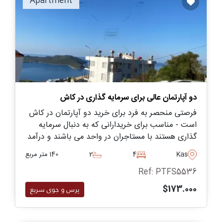
Apartment
در مجاورت مرکز شهر واقع شده و از حدود 75000 یورو
شروع می شوند، وجود دارد.
دو آپارتمان عالی برای سرمایه گذاری در کاش
فرصتی منحصر به فرد برای خرید دو آپارتمان در کاش
است - مناسب برای خریدارانی که به دنبال سرمایه
گذاری هستند با مستاجران در واحد می باشند و درآمد
بالایی ارائه میدهند. این واحدها در منطقه چرچیلر
Kas
4
2
140 متر مربع
کاش واقع شده اند و دارای مناظر زیبایی از دریا
Ref: PTFS5536
هستند.
$173.000
پرس و جوی سریع