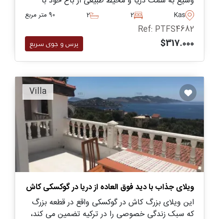
وسیع به سمت دریا و محیط طبیعی از باغ خود با
استخر خصوصی برای لذت بردن برخوردار است.
Kas
2
2
90 متر مربع
Ref: PTFS4682
$317.000
پرس و جوی سریع
Villa
ویلای جذاب با دید فوق العاده از دریا در گوکسکی کاش
این ویلای بزرگ کاش در گوکسکی واقع در قطعه بزرگ
که سبک زندگی خصوصی را در ترکیه تضمین می کند،