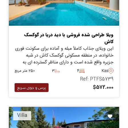
ویلا طراحی شده فروشی با دید دریا در گوکسک
کاش
این ویلای جذاب کاملاً مبله و آماده برای سکونت فوری
خانواده، در منطقه مسکونی گوکسک کاش در شبه
جزیره واقع شده است و دارای مناظر گسترده ای به
سمت دریا و محیط طبیعی می باشد.
Kas
4
3
250 متر مربع
Ref: PTFS5739
$572.000
پرس و جوی سریع
Villa