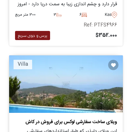
قرار دارد و چشم اندازی زیبا به سمت دریا دارد - امروز
با قیمتی مقرون به صرفه در دسترس است، این فرصت
Kas
6
3
300 متر مربع
را از دست ندهید.
Ref: PTFS4966
$352.000
پرس و جوی سریع
Villa
ویلای ساخت سفارشی لوکس برای فروش در کاش
این ویلای دلپذیر که طبق استانداردهای سفارشی