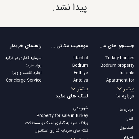
پیدا نشد.
جستجو های محبوب
موقعیت مکانی های محبوب
راهنمای خریدار
Turkey houses
Istanbul
سرمایه گذاری در ترکیه
Bodrum property
Bodrum
روند خرید
for sale
Fethiye
اجازه اقامت و ویزا
Concierge Service
Antalya
Apartment for
Kalkan
sale in Istanbul
بیشتر
بیشتر
Alanya
Istanbul Villas
درباره ما
لینک های مفید
Kas
Bodrum Villa
شهروندی
درباره ما
Bursa
Apartment for
Property for sale in turkey
Gocek
sale in Antalya
لندن
وبلاگ سرمایه گذاری املاک و مستغلات
Side
Antalya homes
استانبول
نکته های سرمایه گذاری استانبول
Kemer
بدروم
تلویزیون Property Turkey