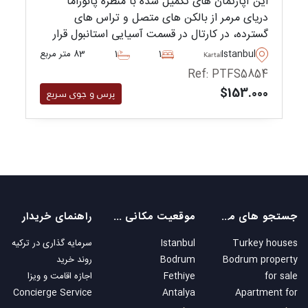
این آپارتمان های تکمیل شده با منظره پانوراما
دریای مرمر از بالکن های متصل و تراس های
گسترده، در کارتال در قسمت آسیایی استانبول قرار
دارند و به طیف وسیعی از امکانات دسترسی دارند.
Istanbul
1
1
83 متر مربع
Kartal
Ref: PTFS5854
$153.000
پرس و جوی سریع
جستجو های محبوب
موقعیت مکانی های محبوب
راهنمای خریدار
Turkey houses
Istanbul
سرمایه گذاری در ترکیه
Bodrum property
Bodrum
روند خرید
for sale
Fethiye
اجازه اقامت و ویزا
Concierge Service
Antalya
Apartment for