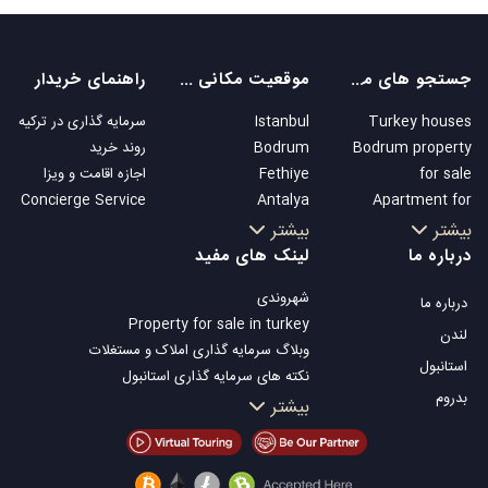
جستجو های محبوب
موقعیت مکانی های محبوب
راهنمای خریدار
Turkey houses
Istanbul
سرمایه گذاری در ترکیه
Bodrum property
Bodrum
روند خرید
for sale
Fethiye
اجازه اقامت و ویزا
Concierge Service
Antalya
Apartment for
Kalkan
sale in Istanbul
بیشتر
بیشتر
Alanya
Istanbul Villas
درباره ما
لینک های مفید
Kas
Bodrum Villa
شهروندی
درباره ما
Bursa
Apartment for
Property for sale in turkey
Gocek
sale in Antalya
لندن
وبلاگ سرمایه گذاری املاک و مستغلات
Side
Antalya homes
استانبول
نکته های سرمایه گذاری استانبول
Kemer
بدروم
تلویزیون Property Turkey
بیشتر
Dalyan
املاک مناسب سرمایه گذاری استانبول
Izmir
فروش ملک شما
Belek
املاک توافقی