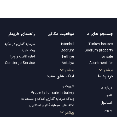
جستجو های محبوب
موقعیت مکانی های محبوب
راهنمای خریدار
Turkey houses
Istanbul
سرمایه گذاری در ترکیه
Bodrum property
Bodrum
روند خرید
for sale
Fethiye
اجازه اقامت و ویزا
Concierge Service
Antalya
Apartment for
Kalkan
sale in Istanbul
بیشتر
بیشتر
Alanya
Istanbul Villas
درباره ما
لینک های مفید
Kas
Bodrum Villa
شهروندی
درباره ما
Bursa
Apartment for
Property for sale in turkey
Gocek
sale in Antalya
لندن
وبلاگ سرمایه گذاری املاک و مستغلات
Side
Antalya homes
استانبول
نکته های سرمایه گذاری استانبول
Kemer
بدروم
تلویزیون Property Turkey
بیشتر
Dalyan