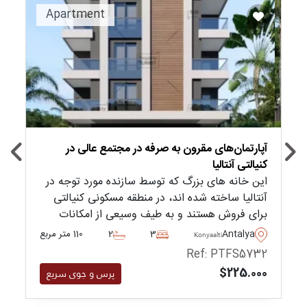
Apartment
آپارتمان‌های مقرون به صرفه در مجتمع عالی در
کنیالتی آنتالیا
این خانه های بزرگ که توسط سازنده مورد توجه در
آنتالیا ساخته شده اند، در منطقه مسکونی کنیالتی
برای فروش هستند و به طیف وسیعی از امکانات
رفاهی در محل از جمله استخر و باغ دسترسی دارند.
Antalya
3
2
110 متر مربع
Konyaalti
Ref: PTFS5732
$225.000
پرس و جوی سریع