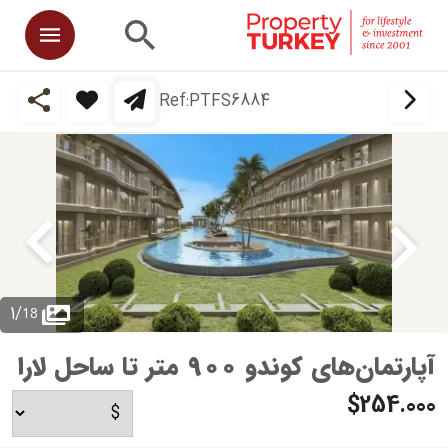
Ref:
PTFS6884
18
1
/
آپارتمان‌های کوندو ۹۰۰ متر تا ساحل لارا
$254.000