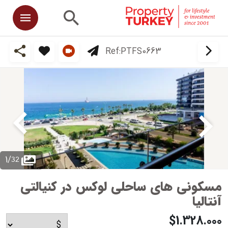
Ref:
PTFS0663
32
1
/
مسکونی های ساحلی لوکس در کنیالتی
آنتالیا
$1.328.000