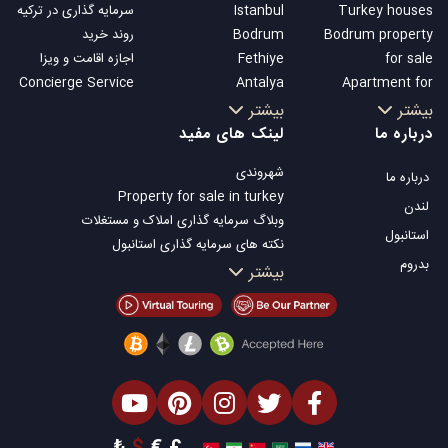
Turkey houses
Istanbul
سرمایه گذاری در ترکیه
Bodrum property
Bodrum
روند خرید
for sale
Fethiye
اجازه اقامت و ویزا
Concierge Service
Antalya
Apartment for
Kalkan
sale in Istanbul
بیشتر
بیشتر
Alanya
Istanbul Villas
درباره ما
لینک های مفید
Kas
Bodrum Villa
شهروندی
درباره ما
Bursa
Apartment for
Property for sale in turkey
Gocek
sale in Antalya
لندن
وبلاگ سرمایه گذاری املاک و مستغلات
Side
Antalya homes
استانبول
نکته های سرمایه گذاری استانبول
Kemer
بدروم
تلویزیون Property Turkey
بیشتر
Dalyan
املاک مناسب سرمایه گذاری استانبول
Izmir
فروش ملک شما
Belek
املاک توافقی
املاک ساحلی
املاک لوکس
املاک مناسب سرمایه گذاری
طراحی ساختمان