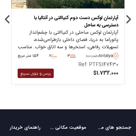
آپارتمان لوکس دست دوم کنیاالتی در آنتالیا با
دسترسی به ساحل
آپارتمان لوکس ساحلی در کنیاالتی با چشم‌انداز
پانوراما به دریا، فضای داخلی بازطراحی‌شده،
تسهیلات رفاهی، استخرها و سه اتاق خواب. مناسب
برای تابعیت ترکیه و زندگی خانوادگی در تمام طول
Antalya
3
2
154 متر مربع
Konyaalti
سال.
Ref: PTFS147430
$1.732.000
پرس و جوی سریع
جستجو های محبوب
موقعیت مکانی های محبوب
راهنمای خریدار