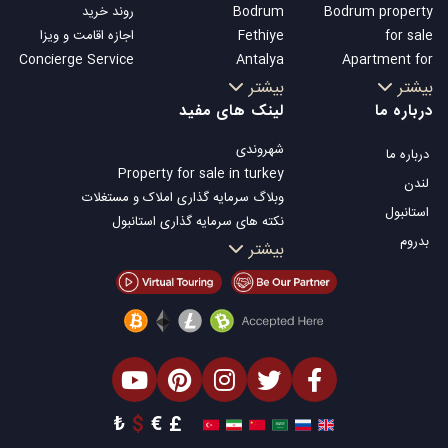
Bodrum property
Bodrum
روند خرید
for sale
Fethiye
اجازه اقامت و ویزا
Concierge Service
Antalya
Apartment for
Kalkan
sale in Istanbul
بیشتر
بیشتر
Alanya
Istanbul Villas
درباره ما
لینک های مفید
Kas
Bodrum Villa
شهروندی
درباره ما
Bursa
Apartment for
Property for sale in turkey
Gocek
sale in Antalya
لندن
وبلاگ سرمایه گذاری املاک و مستغلات
Side
Antalya homes
استانبول
نکته های سرمایه گذاری استانبول
Kemer
بدروم
تلویزیون Property Turkey
بیشتر
Dalyan
املاک مناسب سرمایه گذاری استانبول
Izmir
فروش ملک شما
Belek
املاک توافقی
املاک ساحلی
املاک لوکس
املاک مناسب سرمایه گذاری
طراحی ساختمان
₺
$
€
£