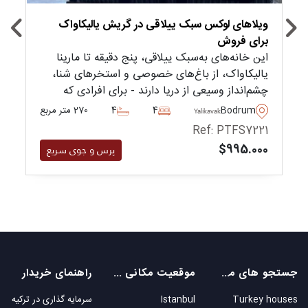
ویلاهای لوکس سبک ییلاقی در گریش یالیکاواک
برای فروش
این خانه‌های به‌سبک ییلاقی، پنج دقیقه تا مارینا
یالیکاواک، از باغ‌های خصوصی و استخرهای شنا،
چشم‌انداز وسیعی از دریا دارند - برای افرادی که
می‌خواهند به طور دائم به ترکیه نقل مکان کنند،
Bodrum
4
4
270 متر مربع
Yalikavak
عالی است.
Ref: PTFS7221
$995.000
پرس و جوی سریع
جستجو های محبوب
موقعیت مکانی های محبوب
راهنمای خریدار
Turkey houses
Istanbul
سرمایه گذاری در ترکیه