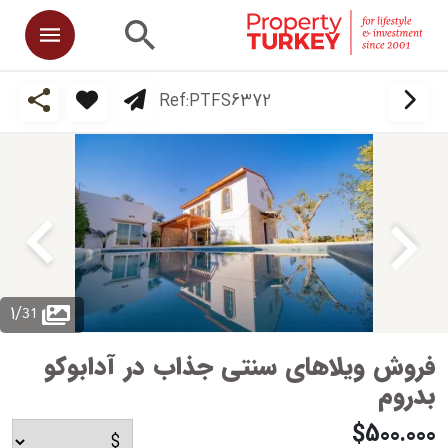
Ref:
PTFS6372
31
1
/
فروش ویلاهای سنتی جذاب در آدابوکو
بدروم
$500.000