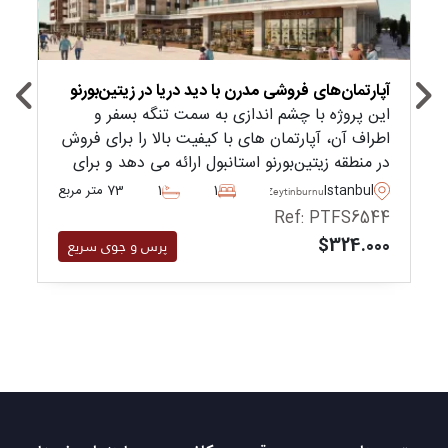
آپارتمان‌های فروشی مدرن با دید دریا در زیتین‌بورنو
این پروژه با چشم اندازی به سمت تنگه بسفر و
اطراف آن، آپارتمان های با کیفیت بالا را برای فروش
در منطقه زیتین‌بورنو استانبول ارائه می دهد و برای
شهروندی ترکیه با سرمایه گذاری مناسب است.
Istanbul
1
1
73 متر مربع
Zeytinburnu
Ref: PTFS6544
$324.000
پرس و جوی سریع