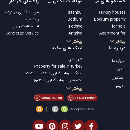
جستجو های محبوب
موقعیت مکانی های محبوب
راهنمای خریدار
Turkey houses
Istanbul
سرمایه گذاری در ترکیه
Bodrum property
Bodrum
روند خرید
for sale
Fethiye
اجازه اقامت و ویزا
Concierge Service
Antalya
Apartment for
Kalkan
sale in Istanbul
بیشتر
بیشتر
Alanya
Istanbul Villas
درباره ما
لینک های مفید
Kas
Bodrum Villa
شهروندی
درباره ما
Bursa
Apartment for
Property for sale in turkey
Gocek
sale in Antalya
لندن
وبلاگ سرمایه گذاری املاک و مستغلات
Side
Antalya homes
استانبول
نکته های سرمایه گذاری استانبول
Kemer
بدروم
تلویزیون Property Turkey
بیشتر
Dalyan
املاک مناسب سرمایه گذاری استانبول
Izmir
فروش ملک شما
Belek
املاک توافقی
املاک ساحلی
املاک لوکس
املاک مناسب سرمایه گذاری