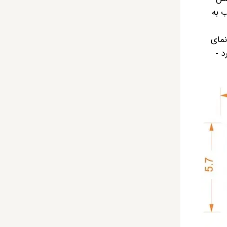
ب به
نمای
 -