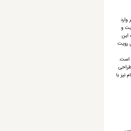
وارد
یت و
 این
ل رویت
 است.
 طراحی
 نیز با
وکس