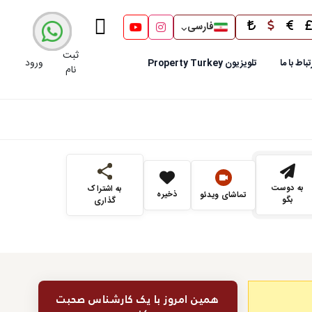
فارسی
ثبت
ورود
تباط با ما
تلویزیون Property Turkey
نام
به دوست
به اشتراک
ذخیره
تماشای ویدئو
بگو
گذاری
همین امروز با یک کارشناس صحبت