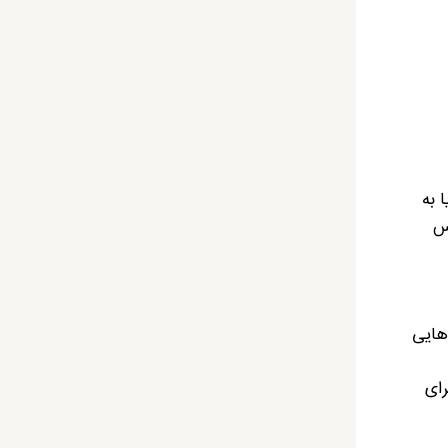
 به
س
هایی
رای