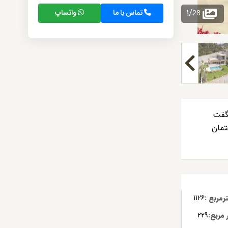
28
1
/
تماس با ما
واتساپ
شگفت
تمان
مربع :
1126
مربع:
229