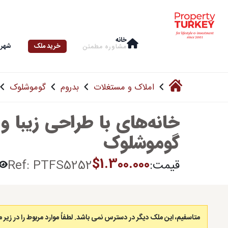
خانه
خرید ملک
شهرو
مشاوره‌ مطمئن
املاک و مستغلات
بدروم
گوموشلوک
خانه‌های با طراحی زیبا و 
گوموشلوک
$1.300.000
قیمت:
Ref: PTFS5252
متاسفیم، این ملک دیگر در دسترس نمی باشد. لطفاً موارد مربوط را در زیر م