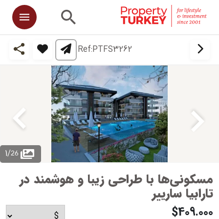
Ref:
PTFS3262
26
1
/
مسکونی‌ها با طراحی زیبا و هوشمند در
تارابیا سارییر
$409.000