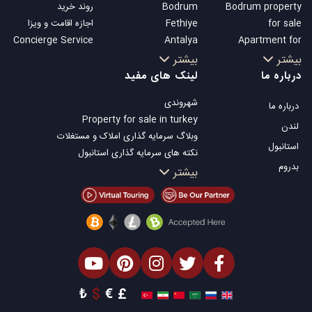
Bodrum property
Bodrum
روند خرید
for sale
Fethiye
اجازه اقامت و ویزا
Concierge Service
Antalya
Apartment for
Kalkan
sale in Istanbul
بیشتر
بیشتر
Alanya
Istanbul Villas
درباره ما
لینک های مفید
Kas
Bodrum Villa
شهروندی
درباره ما
Bursa
Apartment for
Property for sale in turkey
Gocek
sale in Antalya
لندن
وبلاگ سرمایه گذاری املاک و مستغلات
Side
Antalya homes
استانبول
نکته های سرمایه گذاری استانبول
Kemer
بدروم
تلویزیون Property Turkey
بیشتر
Dalyan
املاک مناسب سرمایه گذاری استانبول
Izmir
فروش ملک شما
Belek
املاک توافقی
املاک ساحلی
املاک لوکس
املاک مناسب سرمایه گذاری
طراحی ساختمان
₺
$
€
£