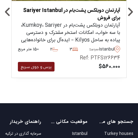
آپارتمان دوبلکس پشت‌بام در Sariyer Istanbul
برای فروش
آپارتمان دوبلکس پشت‌بام در Kumkoy، Sariyer،
با سه خواب، امکانات استخر مشترک و دسترسی
پیاده به ساحل Kilyos – ایده‌آل برای خانواده‌هایی
که به دنبال زندگی ساحلی چهار فصل در مجموعه‌ای
Istanbul
3
2
150 متر مربع
Sariyer
امن نزدیک مدارس هستند.
Ref: PTFS126634
$560.000
پرس و جوی سریع
جستجو های محبوب
موقعیت مکانی های محبوب
راهنمای خریدار
Turkey houses
Istanbul
سرمایه گذاری در ترکیه