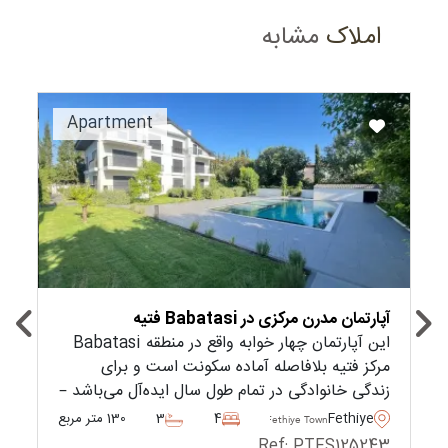
املاک
مشابه
Recommended
Apartment
آپارتمان مدرن مرکزی در Babatasi فتیه
این آپارتمان چهار خوابه واقع در منطقه Babatasi
مرکز فتیه بلافاصله آماده سکونت است و برای
زندگی خانوادگی در تمام طول سال ایده‌آل می‌باشد –
این فرصتی است که نمی‌خواهید از دست بدهید.
Fethiye
4
3
130 متر مربع
Fethiye Town
Ref: PTFS125243