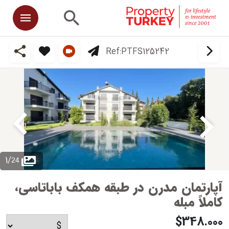
Ref:
PTFS125242
24
1
/
آپارتمان مدرن در طبقه همکف باباتاسی،
کاملاً مبله
$348.000