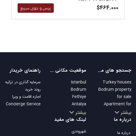
$464.000
پرس و جوی سریع
جستجو های محبوب
موقعیت مکانی های محبوب
راهنمای خریدار
Turkey houses
Istanbul
سرمایه گذاری در ترکیه
Bodrum property
Bodrum
روند خرید
for sale
Fethiye
اجازه اقامت و ویزا
Concierge Service
Antalya
Apartment for
Kalkan
sale in Istanbul
بیشتر
بیشتر
Alanya
Istanbul Villas
درباره ما
لینک های مفید
Kas
Bodrum Villa
شهروندی
درباره ما
Bursa
Apartment for