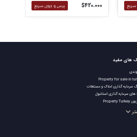
کودکان هستند.
هستند
.000
$420.000
سریع
پرس و جوی سریع
ک های مفید
ندی
Property for sale in tu
گ سرمایه گذاری املاک و مستغلات
 های سرمایه گذاری استانبول
Property Turk
ک مناسب سرمایه گذاری استانبول
تر
 ملک شما
ک توافقی
ک ساحلی