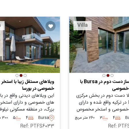
Recomm
a
Villa
ویلا نوساز دست دوم در Bursa با
ویلاهای مستقل زیبا با استخر
 خصوصی
خصوصی در بورسا
لا دست دوم در بخش مرکزی
این ویلاهای دیدنی واقع در با
Bursa در ترکیه واقع شده و دارای
های خصوصی و دارای استخر
 خصوصی و استخر مخصوص
بزرگ، در منطقه مسکونی نیلوفر
ای گذراندن اوقات در فضای
بورسا برای فروش قرار دارند و 
B
4
3
260 متر مربع
Bursa
4
5
300 متر مربع
 – امروز درخواست بازدید
افرادی که به دنبال جابجایی ب
Ref: PTFS6033
Ref: PTF