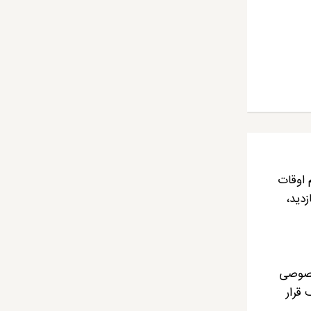
ام اوقات
دید،
 خصوصی
 حمام WC نیز در کف همکف قرار