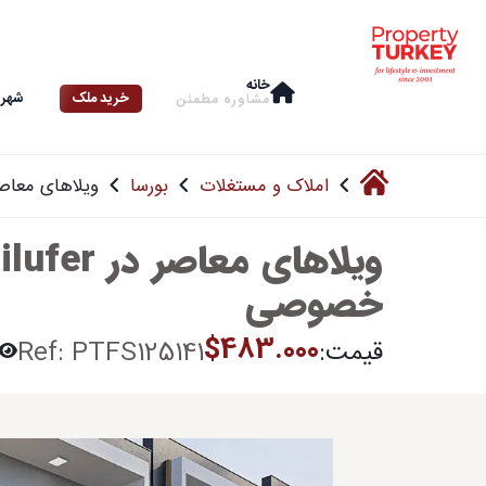
خانه
خرید ملک
شهرو
مشاوره‌ مطمئن
املاک و مستغلات
بورسا
ویلاهای معاصر در Bursa Nilufer با ب
خصوصی
$483.000
قیمت:
Ref: PTFS125141