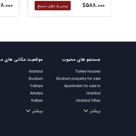
بدهید.
8.000
$588.000
پرس و جوی سریع
جستجو های محبوب
موقع
Istanbul
Turkey houses
Bodrum
Bodrum property for sale
Fethiye
Apartment for sale in
Antalya
Istanbul
Kalkan
Istanbul Villas
Alanya
Bodrum Villa
بیشتر
بیشتر
Kas
Apartment for sale in
Bursa
Antalya
Gocek
Antalya homes