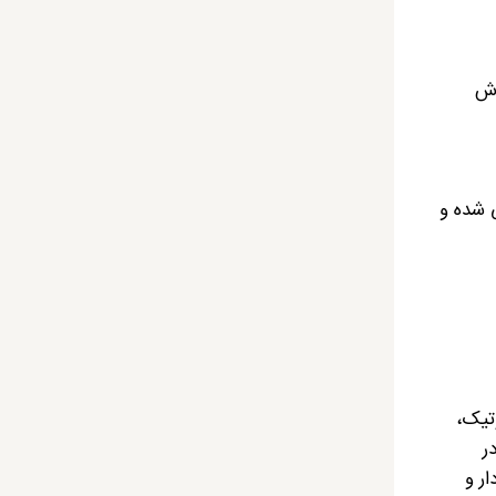
وش
ی شده و
ی بوتیک،
ر
ر و