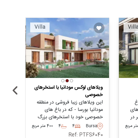
Villa
Vill
ویلاهای لوکس مودانیا با استخرهای
ویلاه
خصوصی
خصو
غ
این ویلاهای زیبا فروشی در منطقه
این خ
های
مودانیا بورسا - که در باغ های
طبیعت
 در
خصوصی خود با استخرهای بزرگ
برای 
برای
واقع شده اند - گزینه مناسبی برای
کیفیت
Bursa
4
4
400 متر مربع
sa
ه
افرادی که به دنبال جابجایی با
افراد
6108
Ref: PTFS6040