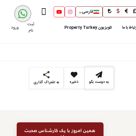
فارسی
ثبت
ورود
تباط با ما
تلویزیون Property Turkey
نام
به دوست بگو
ذخیره
به اشتراک گذاری
همین امروز با یک کارشناس صحبت