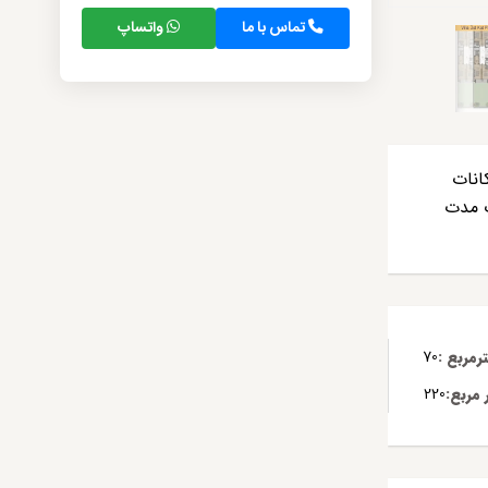
تماس با ما
واتساپ
د و همه امکانات
ک مدت
مربع :
70
مربع:
220