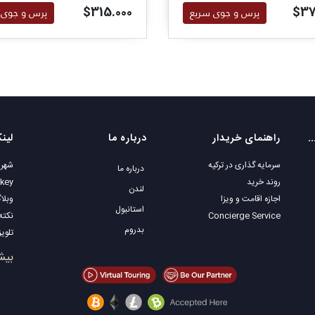
ترکیه هستند توصیه می شود.
$315.000
$37
پرس و جوی سریع
پرس و جوی 
یت مکانی های محبوب
راهنمای خریدار
درباره ما
لین
سرمایه گذاری در ترکیه
شهرو
درباره ما
روند خرید
rkey
لندن
اجازه اقامت و ویزا
وبلا
استانبول
Concierge Service
نکته
بدروم
تلویزیون ey
املا
بیش
فروش
املا
املا