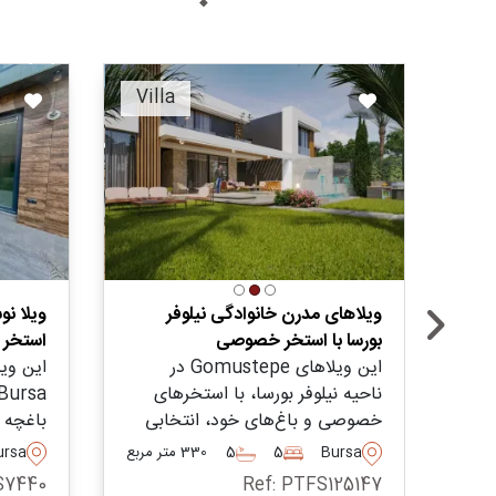
ended
Recommended
Villa
ویلاهای مدرن خانوادگی نیلوفر
بورسا با استخر خصوصی
استخر
این ویلاهای Gomustepe در
این وی
ناحیه نیلوفر بورسا، با استخرهای
خصوصی و باغ‌های خود، انتخابی
باغچه
عالی برای خانواده‌ها و افرادی است
خود بر
Bursa
5
5
330 متر مربع
ursa
که قصد مهاجرت به ترکیه را دارند.
باز است
S7440
Ref: PTFS125147