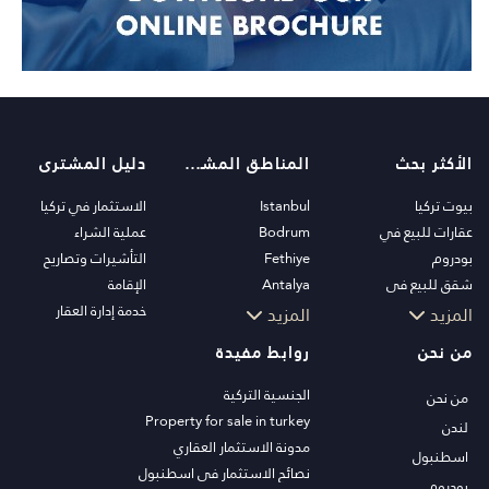
الأكثر بحث
المناطق المشهورة
دليل المشترى
بيوت تركيا
Istanbul
الاستثمار في تركيا
عقارات للبيع في
Bodrum
عملية الشراء
بودروم
Fethiye
التأشيرات وتصاريح
شقق للبيع في
Antalya
الإقامة
اسطنبول
Kalkan
خدمة إدارة العقار
المزيد
المزيد
فلل اسطنبول
Alanya
من نحن
روابط مفيدة
فلل بودروم
Kas
شقق للبيع في انطاليا
Bursa
الجنسية التركية
من نحن
منازل انطاليا
Gocek
Property for sale in turkey
لندن
Side
مدونة الاستثمار العقاري
اسطنبول
Kemer
نصائح الاستثمار في اسطنبول
بودروم