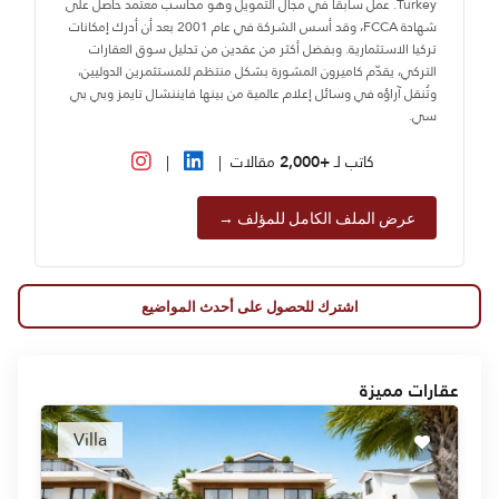
Turkey. عمل سابقًا في مجال التمويل وهو محاسب معتمد حاصل على
شهادة FCCA، وقد أسس الشركة في عام 2001 بعد أن أدرك إمكانات
تركيا الاستثمارية. وبفضل أكثر من عقدين من تحليل سوق العقارات
التركي، يقدّم كاميرون المشورة بشكل منتظم للمستثمرين الدوليين،
وتُنقل آراؤه في وسائل إعلام عالمية من بينها فايننشال تايمز وبي بي
سي.
كاتب لـ
+2,000
مقالات
|
|
عرض الملف الكامل للمؤلف →
اشترك للحصول على أحدث المواضيع
عقارات مميزة
Villa