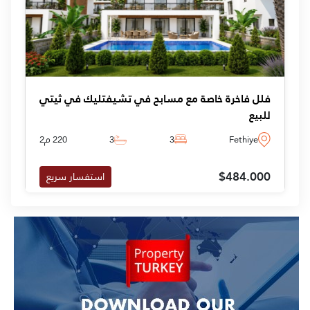
فلل فاخرة خاصة مع مسابح في تشيفتليك في ثيتي
للبيع
Fethiye
3
3
220 م2
$484.000
استفسار سريع