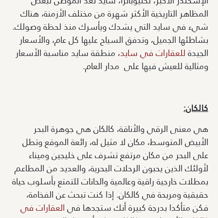
الإسكندر الأكبر، لكليوباترا، سايد تعد الموطن لبعض
المظاهر التاريخية الأكثر شهرة من مختلف الأزمنة، هناك
شيء في سايد التي يشدك ويأسرك منذ لحظة وصولك.
بشاطئها الجميل، وتدفق السياح عليها كل عام، والأسعار
الجيدة
للعقارات في سايد
، منطقة سايد مناسبة الأسعار
ومثالية للعيش فيها على مدار العام.
كالكان:
هي معنى الرقي والأناقة، كالكان هي جوهرة البحر
الأبيض المتوسط، مكان لا مثيل له، رائعة الموقع وتطل
على البحر من مكان مرتفع تشرف على خليجين وميناء
لأولئك الذين يحبون الرحلات البحرية، والعديد من المطاعم
بمطلات خارجية راقية وعالمية والحانات للتمتع بأسلوب حياة
حقيقية ومريحة في كالكان. إذا كنت تبحث عن الفخامة،
فكن متأكدا بدرجة كبيرة أنك ستجدها في
العقارات في