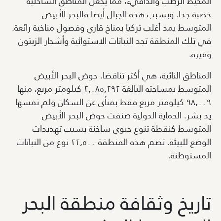
المحيط الرطب والدافيء، مما يجعل المناطق الساحلية
خصبة جدا. وبسبب هذه الجبال أيضا فالبحر الأبيض
المتوسط يمد أغلب تركيا بمناخ قاري وفصول مناخية رائعة.
في تلك المنطقة تجد النباتات الاستوائية وأشجار الزيتون
وفيرة.
المناطق النائية، هي أكثر تناقضا. حوض البحر الأبيض
المتوسط بمساحته البالغة ٢٫٠٨٥٫٢٩٢ كيلومتر مربع، منها
٩٨٫٠٠٩ كيلومتر مربع فقط بمنأى عن السكان ولم تمسها
يد بشر. الحماية الدولية صنفت حوض البحر الأبيض
المتوسط كنقطة تنوع حيوي ساخنة بسبب تهديدات
الوضع للبيئة. تضم هذه المنطقة ٢٢٫٥٠٠ نوع من النباتات
المستوطنة.
تاريخ وثقافة منطقة البحر