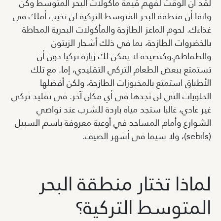
لقد آن الوقت لفهم قيمة مأكولات البحر المتوسط وكن
واثقا أن منطقة البحر المتوسط التركية لن تخيب أملك في
غذاءك. لحوم الماعز الطازجة والمأكولات البحرية المحاطة
بالخضروات الطازجة، بما في ذلك أشجار الزيتون
والطماطم.وكنصيحة لا يمكن لك زيارة تركيا دون أن
تستمتع ببعض الطعام التركي التقليدي، إما. مع تلك
الأطباق استمتع بالمخبوزات الطازجة، ولكن أفضلها
الحلويات التي لن تجدها في أي مكان آخر. في تقليد تركي
غير عادي، غالبا ستجد مياه باردة للشرب عند نواصي
الشوارع وأمام المساجد في أوعية معروفة باسم السبيل
(sebils)، ولا سيما في أشهر الصيف.
لماذا تختار منطقة البحر
المتوسط التركية؟