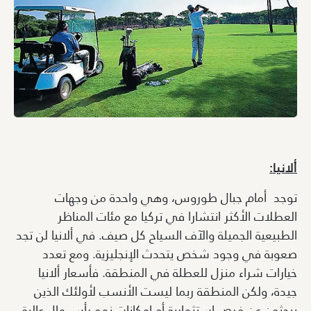
ألانيا:
توجد أمام جبال طوروس، وهي واحدة من وجهات
العطلات الأكثر انتشارا في تركيا مع مئات المناظر
الطبيعية الجميلة والآف السياح كل صيف. في ألانيا لن تجد
صعوبة في وجود شخص يتحدث الإنجليزية. ومع تعدد
خيارات شراء منزل للعطلة في المنطقة. فأسعار ألانيا
جيدة، ولكن المنطقة ربما ليست الأنسب لأولئك الذين
يبحثون عن فرص استثمارية أو إمكانات نمو رأس مال عالية