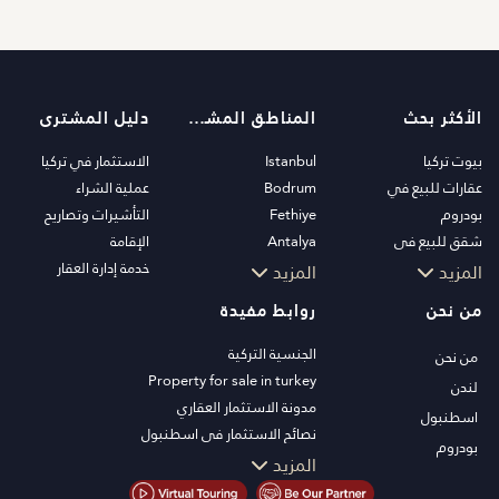
الأكثر بحث
المناطق المشهورة
دليل المشترى
بيوت تركيا
Istanbul
الاستثمار في تركيا
عقارات للبيع في
Bodrum
عملية الشراء
بودروم
Fethiye
التأشيرات وتصاريح
شقق للبيع في
Antalya
الإقامة
اسطنبول
Kalkan
خدمة إدارة العقار
المزيد
المزيد
فلل اسطنبول
Alanya
من نحن
روابط مفيدة
فلل بودروم
Kas
شقق للبيع في انطاليا
Bursa
الجنسية التركية
من نحن
منازل انطاليا
Gocek
Property for sale in turkey
لندن
Side
مدونة الاستثمار العقاري
اسطنبول
Kemer
نصائح الاستثمار في اسطنبول
بودروم
Dalyan
تلفزيون PT
المزيد
Izmir
عقارات اسطنبول للاستثمار