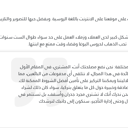
لى موقعنا على الانترنت باللغة الروسية. وبفضل حبها للتصوير والتاري
 بشكل كبير لدى العملاء وزملاء العمل على حد سواء طوال الست سنوات
ها تحب الذهاب لدروس اليوغا وقضاء وقت ممتع مع ابنتها.
ركة Property Turkey مختلفة: نحن نضع مصلحتك أنت، المشتري، في المقام الأول.
ة في هذا المجال، لا نتلقى أي مدفوعات من البائعين، مما
اليتنا ويمكننا التركيز على تأمين أفضل الشروط الممكنة لك.
قة وخبيرة حول كل ما يتعلق بتركيا، سواء كان ذلك لشراء
 نحن ندرك أنك لا تشتري مجرد جدران وأسقف، بل تستثمر في
 وحتى إدارة التأجير، سنكون إلى جانبك لنرشدك