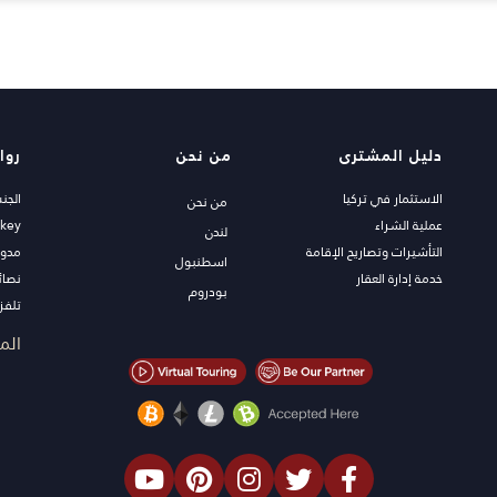
دليل المشترى
من نحن
روا
الاستثمار في تركيا
الجن
من نحن
عملية الشراء
rkey
لندن
التأشيرات وتصاريح الإقامة
مدون
اسطنبول
خدمة إدارة العقار
نصائ
بودروم
تلفزي
عقار
الم
اعرض
الصف
شاطئ
العقا
الاس
التصم