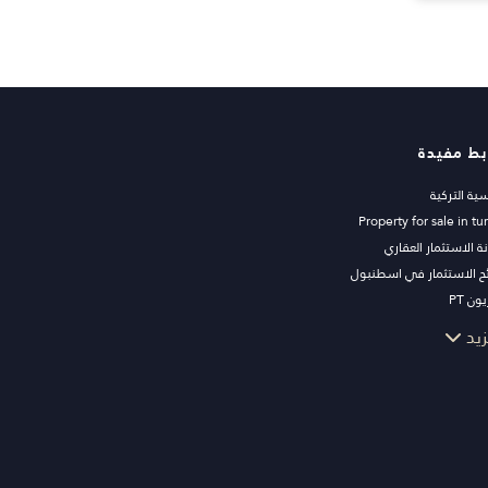
بط مفيدة
سية التركية
Property for sale in tu
ة الاستثمار العقاري
ح الاستثمار في اسطنبول
ون PT
ات اسطنبول للاستثمار
زيد
 عقارك للبيع
قة
 البحر
رات الفاخرة
تثمار
يم والبناء