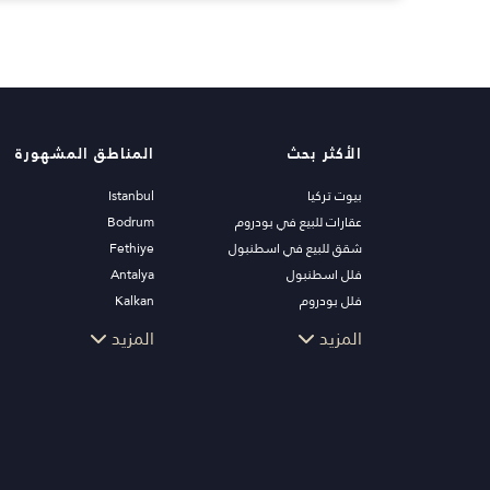
الأكثر بحث
المناطق المشهورة
بيوت تركيا
Istanbul
عقارات للبيع في بودروم
Bodrum
شقق للبيع في اسطنبول
Fethiye
فلل اسطنبول
Antalya
فلل بودروم
Kalkan
شقق للبيع في انطاليا
Alanya
المزيد
المزيد
منازل انطاليا
Kas
Bursa
Gocek
Side
Kemer
Dalyan