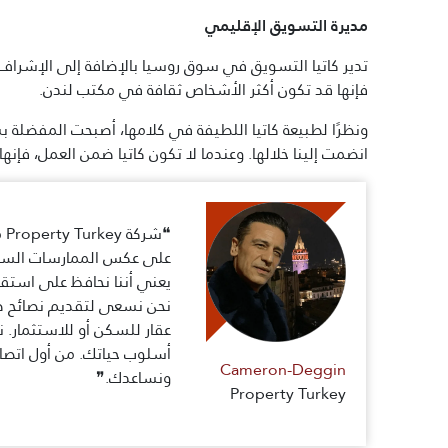
مديرة التسويق الإقليمي
تدير كاتيا التسويق في سوق روسيا بالإضافة إلى الإشراف ع
فإنها قد تكون أكثر الأشخاص ثقافة في مكتب لندن.
ونظرًا لطبيعة كاتيا اللطيفة في كلامها، أصبحت المفضلة
انضمت إلينا خلالها. وعندما لا تكون كاتيا ضمن العمل، فإن
❝ش
على عكس الممارسات السائد
يعني أننا نحافظ على استقل
نحن نسعى لتقديم نصائح صاد
عقار للسكن أو للاستثمار.
أسلوب حياتك. من أول اتصال
Cameron-Deggin
ونساعدك.❞
Property Turkey