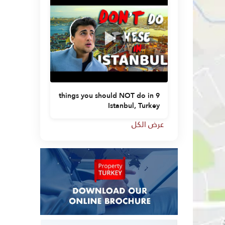
as to live
9 things you should NOT do in
in Istanbul?
Istanbul, Turkey
عرض الكل