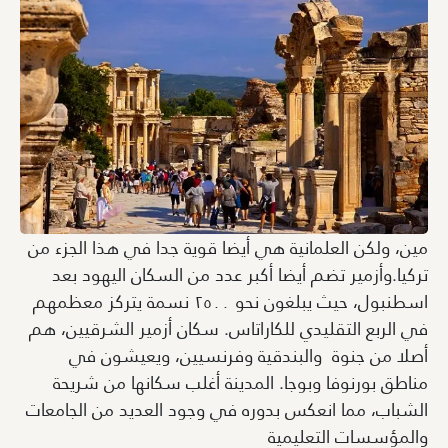
مين، ولكن العلمانية هي أيضا قوية جدا في هذا الجزء من
تركيا.وأزمير تضم أيضا أكبر عدد من السكان اليهود بعد
اسطنبول، حيث يبلغون نحو ٢٥٠٠ نسمة يتركز معظمهم
في الربع التقليدي للكاراتاس. سكان أزمير الشرقيين، هم
أصلا من جنوة والبندقية وفرنسيين، ويعيشون في
مناطق بورنوفا وبوجا. المدينة أغلب سكانها من شريحة
الشباب، مما انعكس بدوره في وجود العديد من الجامعات
والمؤسسات التعليمية