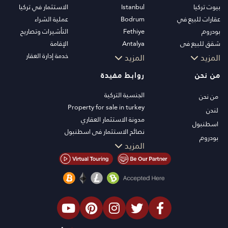
بيوت تركيا
Istanbul
الاستثمار في تركيا
عقارات للبيع في
Bodrum
عملية الشراء
بودروم
Fethiye
التأشيرات وتصاريح
شقق للبيع في
Antalya
الإقامة
اسطنبول
Kalkan
خدمة إدارة العقار
المزيد
المزيد
فلل اسطنبول
Alanya
من نحن
روابط مفيدة
فلل بودروم
Kas
شقق للبيع في انطاليا
Bursa
الجنسية التركية
من نحن
منازل انطاليا
Gocek
Property for sale in turkey
لندن
Side
مدونة الاستثمار العقاري
اسطنبول
Kemer
نصائح الاستثمار في اسطنبول
بودروم
Dalyan
تلفزيون PT
المزيد
Izmir
عقارات اسطنبول للاستثمار
Belek
اعرض عقارك للبيع
الصفقة
شاطئ البحر
العقارات الفاخرة
الاستثمار