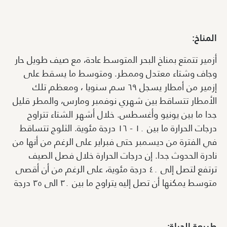
المناخ:
أزمير تتمتع بمناخ البحر المتوسط عادة، مع صيف طويل حار
وجاف وشتاء معتدل وممطر. ومتوسط ما يسقط على
إزمير من أمطار يسجل ٦٩ سم سنويا ، ومعظم تلك
الأمطار تتساقط بين شهري نوفمبر ومارس، والمطر قليل
جدا ما بين يونيو وأغسطس. خلال أشهر الشتاء تتراوح
درجات الحرارة ما بين ١٠ - ١٦ درجة مئوية. الثلوج تتساقط
في الفترة من ديسمبر حتى فبراير على الرغم من أنها من
نادرة الحدوث جدا. إن درجات الحرارة خلال فصل الصيف
ترتفع لتصل إلى ٤٠ درجة مئوية، على الرغم من أن أقصى
متوسط يمكنها أن تصل إليه يتراوح ما بين ٣٠ الى ٣٥ درجة
طبيعة الحياة: