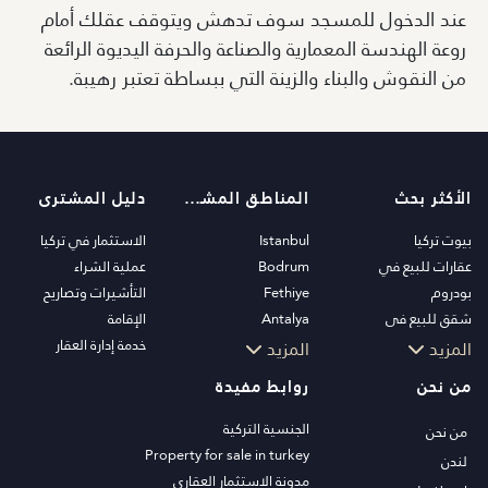
عند الدخول للمسجد سوف تدهش ويتوقف عقلك أمام
روعة الهندسة المعمارية والصناعة والحرفة اليديوة الرائعة
من النقوش والبناء والزينة التي ببساطة تعتبر رهيبة.
الأكثر بحث
المناطق المشهورة
دليل المشترى
بيوت تركيا
Istanbul
الاستثمار في تركيا
عقارات للبيع في
Bodrum
عملية الشراء
بودروم
Fethiye
التأشيرات وتصاريح
شقق للبيع في
Antalya
الإقامة
اسطنبول
Kalkan
خدمة إدارة العقار
المزيد
المزيد
فلل اسطنبول
Alanya
من نحن
روابط مفيدة
فلل بودروم
Kas
شقق للبيع في انطاليا
Bursa
الجنسية التركية
من نحن
منازل انطاليا
Gocek
Property for sale in turkey
لندن
Side
مدونة الاستثمار العقاري