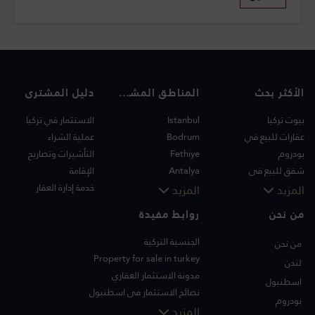
الأكثر بحث
المناطق المشهورة
دليل المشترى
بيوت تركيا
Istanbul
الاستثمار في تركيا
عقارات للبيع في
Bodrum
عملية الشراء
بودروم
Fethiye
التأشيرات وتصاريح
شقق للبيع في
Antalya
الإقامة
اسطنبول
Kalkan
خدمة إدارة العقار
المزيد
المزيد
فلل اسطنبول
Alanya
من نحن
روابط مفيدة
فلل بودروم
Kas
شقق للبيع في انطاليا
Bursa
الجنسية التركية
من نحن
منازل انطاليا
Gocek
Property for sale in turkey
لندن
Side
مدونة الاستثمار العقاري
اسطنبول
Kemer
نصائح الاستثمار في اسطنبول
بودروم
Dalyan
تلفزيون PT
المزيد