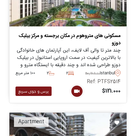
مسکونی های متروهوم در مکان برجسته و مرکز بیلیک
دوزو
چند متر تا والی آف لایف، این آپارتمان های خانوادگی
با بالاترین کیفیت در سمت اروپایی استانبول در بیلیک
دوزو طراحی شده اند و چند دقیقه با ایستگاه مترو و
متروبوس فاصله دارند. مناسب برای شهروندی ترکیه از
Istanbul
2
2
100 متر مربع
Beylikduzu
طریق سرمایه گذاری.
Ref: PTFS2514
$121.000
پرس و جوی سریع
Apartment