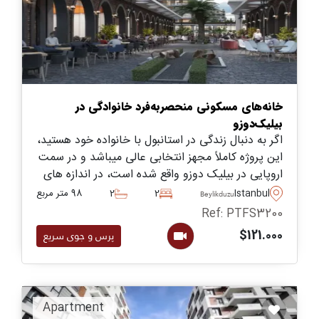
خانه‌های مسکونی منحصربه‌فرد خانوادگی در
بیلیک‌دوزو
اگر به دنبال زندگی در استانبول با خانواده خود هستید،
این پروژه کاملاً مجهز انتخابی عالی میباشد و در سمت
اروپایی در بیلیک دوزو واقع شده است، در اندازه های
حداکثر چهار خوابه و دارای مرکز خرید باز با ۱۱۳ مغازه
Istanbul
2
2
98 متر مربع
Beylikduzu
است.
Ref: PTFS3200
$121.000
پرس و جوی سریع
Apartment