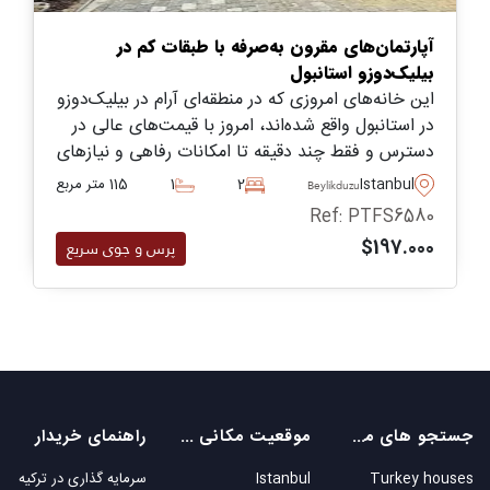
آپارتمان‌های مقرون به‌صرفه با طبقات کم در
بیلیک‌دوزو استانبول
این خانه‌های امروزی که در منطقه‌ای آرام در بیلیک‌دوزو
در استانبول واقع شده‌اند، امروز با قیمت‌های عالی در
دسترس و فقط چند دقیقه تا امکانات رفاهی و نیازهای
روزانه فاصله دارند.
Istanbul
2
1
115 متر مربع
Beylikduzu
Ref: PTFS6580
$197.000
پرس و جوی سریع
جستجو های محبوب
موقعیت مکانی های محبوب
راهنمای خریدار
Turkey houses
Istanbul
سرمایه گذاری در ترکیه