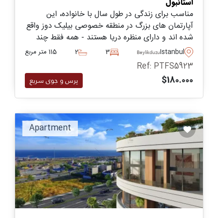
استانبول
مناسب برای زندگی در طول سال با خانواده، این
آپارتمان های بزرگ در منطقه خصوصی بیلیک دوز واقع
شده اند و دارای منظره دریا هستند - همه فقط چند
دقیقه با وست مارینا معروف فاصله دارند.
Istanbul
3
2
115 متر مربع
Beylikduzu
Ref: PTFS5923
$180.000
پرس و جوی سریع
Apartment