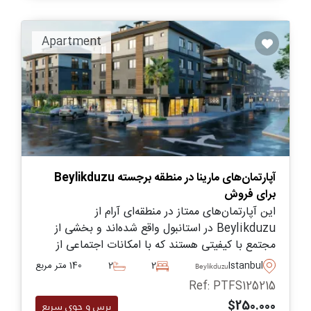
Apartment
آپارتمان‌های مارینا در منطقه برجسته Beylikduzu
برای فروش
این آپارتمان‌های ممتاز در منطقه‌ای آرام از
Beylikduzu در استانبول واقع شده‌اند و بخشی از
مجتمع با کیفیتی هستند که با امکانات اجتماعی از
جمله استخر شنا، باغ‌های منظره‌سازی شده و باشگاه
Istanbul
2
2
140 متر مربع
Beylikduzu
ورزشی تجهیز شده است.
Ref: PTFS125215
$250.000
پرس و جوی سریع