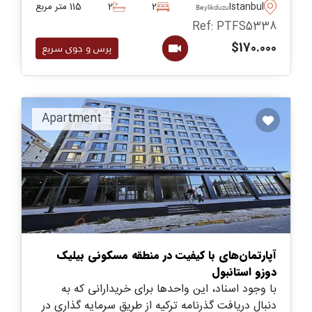
ایده آل میباشد- این املاک در بیلیک دوزو در اندازه
Istanbul
2
2
115 متر مربع
Beylikduzu
های مختلف تا هشت خوابه موجود است.
Ref: PTFS5338
$170.000
پرس و جوی سریع
Apartment
آپارتمان‌های با کیفیت در منطقه مسکونی بیلیک
دوزو استانبول
با وجود اسناد، این واحدها برای خریدارانی که به
دنبال دریافت گذرنامه ترکیه از طریق سرمایه گذاری در