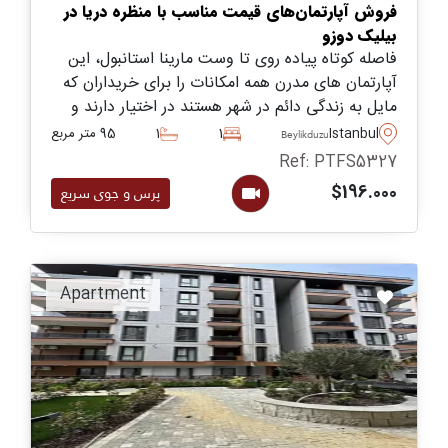
فروش آپارتمان‌های قیمت مناسب با منظره دریا در
بیلیک دوزو
فاصله کوتاه پیاده روی تا وست مارینا استانبول، این
آپارتمان های مدرن همه امکانات را برای خریداران که
مایل به زندگی دائم در شهر هستند در اختیار دارند و
بخشی از مجموعه ای با کیفیت و مجهز به امکانات
Istanbul
1
1
95 متر مربع
Beylikduzu
رفاهی را تشکیل می دهند.
Ref: PTFS5327
$196.000
پرس و جوی سریع
Apartment