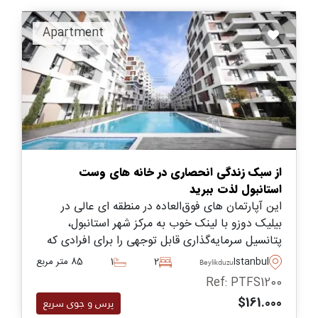
Apartment
از سبک زندگی انحصاری در خانه های وست
استانبول لذت ببرید
این آپارتمان‌ های فوق‌العاده در منطقه‌ ای عالی در
بیلیک دوزو با لینک خوب به مرکز شهر استانبول،
پتانسیل سرمایه‌گذاری قابل توجهی را برای افرادی که
امروز به دنبال مهاجرت هستند، ارائه می‌کنند. سازنده
Istanbul
2
1
85 متر مربع
Beylikduzu
افزایش ۵۰ درصدی قیمت را تا تکمیل تایید کرده
Ref: PTFS1200
است، که فرصتی عالی است.
$161.000
پرس و جوی سریع