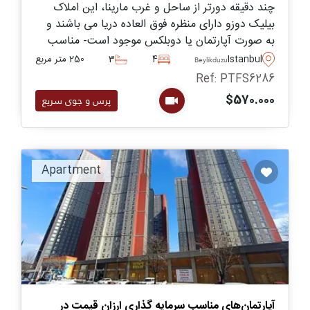
چند دقیقه دورتر از ساحل و غرب مارینا، این املاک
بیلیک دوزو دارای منظره فوق‌ العاده دریا می باشند و
به صورت آپارتمان یا دوبلکس موجود است- مناسب
برای زندگی در طول سال و تشکیل خانواده در ترکیه.
Istanbul
4
3
250 متر مربع
Beylikduzu
Ref: PTFS6286
$570.000
پرس و جوی سریع
Apartment
آپارتمان‌های مناسب سرمایه گذاری ارزان قیمت در