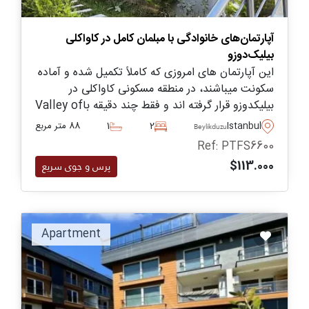
آپارتمان‌های خانوادگی با مبلمان کامل در کاواکلی
بیلیک‌دوزو
این آپارتمان های امروزی که کاملاً تکمیل شده و آماده
سکونت میباشند، در منطقه مسکونی کاواکلی در
بیلیکدوزو قرار گرفته اند و فقط چند دقیقه باValley of
Life فاصله دارند.
Istanbul
2
1
88 متر مربع
Beylikduzu
Ref: PTFS6600
$113.000
پرس و جوی سریع
Apartment