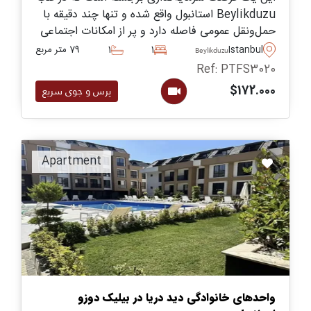
Beylikduzu استانبول واقع شده و تنها چند دقیقه با
حمل‌ونقل عمومی فاصله دارد و پر از امکانات اجتماعی
و رفاهی برای لذت بردن ساکنان است &ndash; این
Istanbul
1
1
79 متر مربع
Beylikduzu
طرحی است که نباید از دست داد.
Ref: PTFS3020
$172.000
پرس و جوی سریع
Apartment
واحدهای خانوادگی دید دریا در بیلیک دوزو