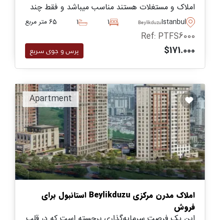
املاک و مستغلات هستند مناسب میباشد و فقط چند
دقیقه با امکانات و مغازه ها در بیلیکدوزو فاصله دارد.
Istanbul
1
1
65 متر مربع
Beylikduzu
Ref: PTFS6000
$171.000
پرس و جوی سریع
Apartment
املاک مدرن مرکزی Beylikduzu استانبول برای
فروش
این یک فرصت سرمایه‌گذاری برجسته است که در قلب