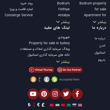
Bodrum property
Bodrum
روند خرید
for sale
Fethiye
اجازه اقامت و ویزا
Concierge Service
Antalya
Apartment for
Kalkan
sale in Istanbul
بیشتر
بیشتر
Alanya
Istanbul Villas
درباره ما
لینک های مفید
Kas
Bodrum Villa
شهروندی
درباره ما
Bursa
Apartment for
Property for sale in turkey
Gocek
sale in Antalya
لندن
وبلاگ سرمایه گذاری املاک و مستغلات
Side
Antalya homes
استانبول
نکته های سرمایه گذاری استانبول
Kemer
بدروم
تلویزیون Property Turkey
بیشتر
Dalyan
املاک مناسب سرمایه گذاری استانبول
Izmir
فروش ملک شما
Belek
املاک توافقی
املاک ساحلی
املاک لوکس
املاک مناسب سرمایه گذاری
طراحی ساختمان
₺
$
€
£