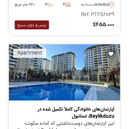
مرمره دارند.
Istanbul
4
3
220 متر مربع
Beylikduzu
Ref: PTFS6839
$455.000
پرس و جوی سریع
Apartment
آپارتمان‌های خانوادگی کاملاً تکمیل شده در
Beylikduzu، استانبول
این آپارتمان‌های دوست‌داشتنی که آماده سکونت