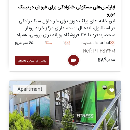
آپارتمان‌های مسکونی خانوادگی برای فروش در بیلیک
دوزو
این خانه های بیلک دوزو برای خریداران سبک زندگی
در استانبول، ایده‌ آل است، دارای مرکز خرید روباز
منحصربه‌فرد با ۱۱۳ فروشگاه روزانه برای بررسی، همراه
با استخرهای شنا برای مردان، زنان و کودکان و موارد
Istanbul
1
1
65 متر مربع
Beylikduzu
دیگر است.
Ref: PTFS3201
$89.000
پرس و جوی سریع
Apartment