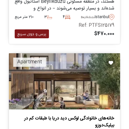
هستند، در منطقه مسکونی Beylikduzu استانبول واقع
شده‌اند و بسیار توصیه می‌شوند – در انواع و
اندازه‌های مختلف برای خرید موجودند.
Istanbul
4
3
210 متر مربع
Beylikduzu
Ref: PTFS125179
$470.000
پرس و جوی سریع
Apartment
خانه‌های خانوادگی لوکس دید دریا با طبقات کم در
بیلیک‌دوزو