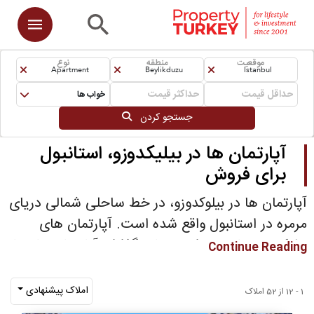
موقعیت
منطقه
نوع
Apartment
Beylikduzu
Istanbul
خواب ها
جستجو کردن
آپارتمان ها در بیلیکدوزو، استانبول
برای فروش
آپارتمان ها در بیلوکدوزو، در خط ساحلی شمالی دریای
مرمره در استانبول واقع شده است. آپارتمان های
بیلوکدوزو مناسب برای سرمایه گذاران آپارتمان های با
Continue Reading
در آمد بر اجاره و سود مطلوب از سرمایه می باشند.
امکانات زندگی و دسترسی به مرکز شهر استانبول به
املاک پیشنهادی
1 - 12 از 52 املاک
معنای محبوبیت آن در بین کارمندان می باشد.