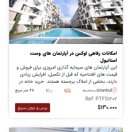
امکانات رفاهی لوکس در آپارتمان های وست
استانبول
این آپارتمان‌ های سرمایه‌ گذاری امروزی برای فروش و
قیمت‌ های افتتاحیه که قبل از تکمیل، افزایش زیادی
دارند، بخشی از املاک برجسته هستند. خرید خانه در
اینجا سرمایه گذاری هوشمندانه برای افرادی است که
Istanbul
1
1
67 متر مربع
Beylikduzu
به دنبال سود سرمایه بالا و پتانسیل اجاره عالی در
Ref: PTFS1202
منطقه ای از شهر میباشند.
$130.000
پرس و جوی سریع