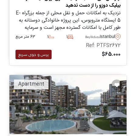
بیلیک دوزو را از دست ندهید
نزدیک به امکانات حمل و نقل محلی از جمله بزرگراه E-
5 ایستگاه متروبوس، این پروژه خانوادگی دوستانه به
طور کامل با امکانات گسترده مجهز است و سرمایه
گذاری هوشمندانه ای در بیلیک دوزو ایجاد می کند -
Istanbul
1
1
63 متر مربع
Beylikduzu
پروژه ای که باید دید.
Ref: PTFS2672
$65.000
پرس و جوی سریع
Apartment