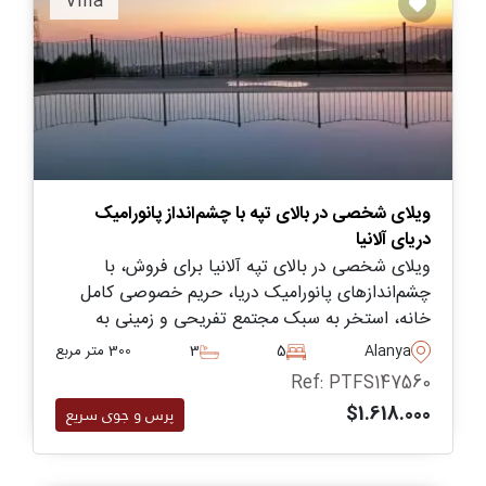
Villa
ویلای شخصی در بالای تپه با چشم‌انداز پانورامیک
دریای آلانیا
ویلای شخصی در بالای تپه آلانیا برای فروش، با
چشم‌اندازهای پانورامیک دریا، حریم خصوصی کامل
خانه، استخر به سبک مجتمع تفریحی و زمینی به
مساحت ۱۱۰۰ متر مربع. تنها چند دقیقه تا مرکز شهر
Alanya
5
3
300 متر مربع
فاصله دارد.
Ref: PTFS147560
$1.618.000
پرس و جوی سریع