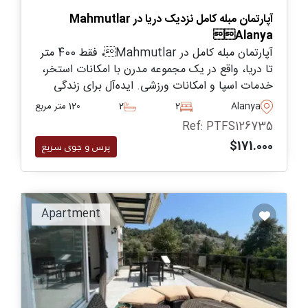
آپارتمان مبله کامل نزدیک دریا در Mahmutlar
Alanya
آپارتمان مبله کامل در Mahmutlar، فقط 400 متر
تا دریا، واقع در یک مجموعه مدرن با امکانات استخر،
خدمات اسپا و امکانات ورزشی. ایده‌آل برای زندگی
تعطیلات یا سرمایه‌گذاری اجاره‌ای در Alanya.
Alanya
2
2
120 متر مربع
Ref: PTFS126735
$171.000
پرس و جوی سریع
Apartment