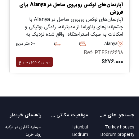
آپارتمان‌های لوکس روبروی ساحل در Alanya برای
فروش
آپارتمان‌های لوکس روبروی ساحل در Alanya با
چشم‌اندازهای پانوراما از مدیترانه، زندگی بوتیکی و
امکانات به سبک استراحتگاه. واقع شده نزدیک به
امکانات مرکز شهر و دسترسی به فرودگاه، ایده‌آل برای
Alanya
1
1
60 متر مربع
استفاده تعطیلات یا سرمایه‌گذاری با بازده اجاره بالا.
Ref: PTFS126698
$276.000
پرس و جوی سریع
جستجو های محبوب
موقعیت مکانی های محبوب
راهنمای خریدار
Turkey houses
Istanbul
سرمایه گذاری در ترکیه
Bodrum property
Bodrum
روند خرید