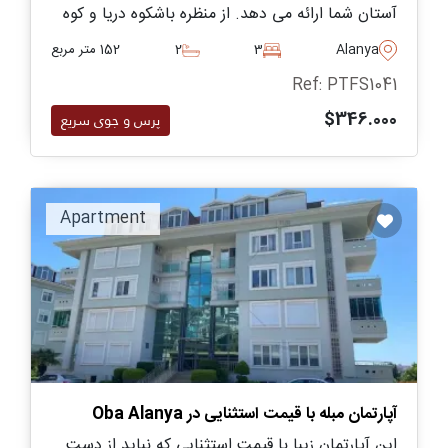
آستان شما ارائه می دهد. از منظره باشکوه دریا و کوه
و همچنین طراحی منحصر به فرد و ارزش سرمایه
Alanya
3
2
152 متر مربع
گذاری عالی برای خریدار لذت ببرید.
Ref: PTFS1041
$346.000
پرس و جوی سریع
Apartment
آپارتمان مبله با قیمت استثنایی در Oba Alanya
این آپارتمان زیبا با قیمت استثنایی که نباید از دست