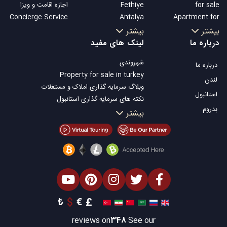
for sale
Fethiye
اجازه اقامت و ویزا
Concierge Service
Antalya
Apartment for
Kalkan
sale in Istanbul
بیشتر
بیشتر
Alanya
Istanbul Villas
درباره ما
لینک های مفید
Kas
Bodrum Villa
شهروندی
درباره ما
Bursa
Apartment for
Property for sale in turkey
Gocek
sale in Antalya
لندن
وبلاگ سرمایه گذاری املاک و مستغلات
Side
Antalya homes
استانبول
نکته های سرمایه گذاری استانبول
Kemer
بدروم
تلویزیون Property Turkey
بیشتر
Dalyan
املاک مناسب سرمایه گذاری استانبول
Izmir
فروش ملک شما
Belek
املاک توافقی
املاک ساحلی
املاک لوکس
املاک مناسب سرمایه گذاری
طراحی ساختمان
₺
$
€
£
reviews on
348
See our