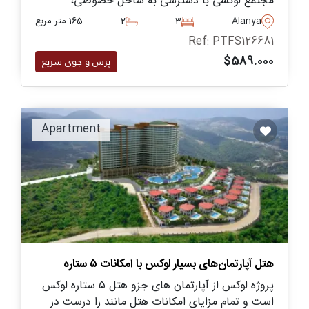
مجتمع لوکسی با دسترسی به ساحل خصوصی،
استخرها و امکانات اسپا، ایده‌آل برای زندگی در تمام
Alanya
3
2
165 متر مربع
فصول سال.
Ref: PTFS126681
$589.000
پرس و جوی سریع
Apartment
هتل آپارتمان‌های بسیار لوکس با امکانات ۵ ستاره
پروژه لوکس از آپارتمان های جزو هتل ۵ ستاره لوکس
است و تمام مزایای امکانات هتل مانند را درست در