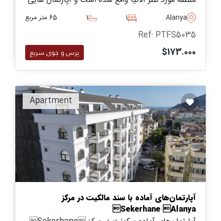
منطقه مورد نظر آلانیا واقع شده است و آپارتمان هایی
را برای فروش در اندازه های حداکثر چهار خوابه ارائه
Alanya
1
1
65 متر مربع
می دهد.
Ref: PTFS5035
$173.000
پرس و جوی سریع
Apartment
آپارتمان‌های آماده با سند مالکیت در مرکز
Sekerhane Alanya