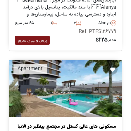
آپارتمان‌های آماده سکونت در مرکز Sekerhane
Alanya با سند مالکیت، پتانسیل بالای درآمد
اجاره و دسترسی پیاده به ساحل، بیمارستان‌ها و
فروشگاه‌ها. ایده‌آل برای سرمایه‌گذاری یا زندگی شهری
Alanya
2
1
65 متر مربع
در تمام طول سال.
Ref: PTFS126779
$225.000
پرس و جوی سریع
Apartment
مسکونی های عالی کستل در مجتمع بینظیر در آلانیا