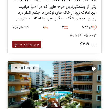
یکی از چشمگیرترین طرح هایی که در آلانیا میابید،
این املاک زیبا از خانه های لوکس با چشم انداز دریا
زیبا و محیطی شگفت انگیز همراه با امکانات عالی در
محل از جمله استخرهای داخلی و خارجی و همچنین
Alanya
2
1
125 متر مربع
سونا، حمام ترکی، سالن ورزشی و موارد دیگر بیشتر.
Ref: PTFS1063
$317.000
پرس و جوی سریع
Apartment