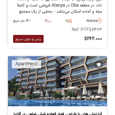
داد، در منطقه Oba در Alanya فروشی است و کاملاً
مبله و آماده اسکان می‌باشد - بخشی از یک مجتمع
پنج‌ستاره با طیف وسیعی از امکانات.
Alanya
2
2
140 متر مربع
Ref: PTFS7423
$242.000
پرس و جوی سریع
Apartment
آپارتمان های با طراحی فوق العاده شش ضلعی در آلانیا