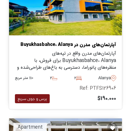
آپارتمان‌های مدرن در Buyukhasbahce، Alanya
آپارتمان‌های مدرن واقع در تپه‌های
Buyukhasbahce، Alanya برای فروش، با
منظره‌های پانوراما، دسترسی به باغ‌های طراحی‌شده و
زندگی مسکونی بوتیک – تنها چند دقیقه با مرکز شهر
Alanya
2
2
110 متر مربع
فاصله دارند.
Ref: PTFS126906
$190.000
پرس و جوی سریع
Apartment