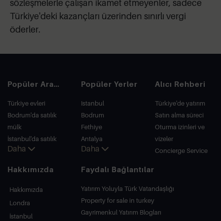
sözleşmelerle çalışan ikamet etmeyenler, sadece
Türkiye'deki kazançları üzerinden sınırlı vergi
öderler.
Popüler Aramalar
Popüler Yerler
Alıcı Rehberi
Türkiye evleri
Istanbul
Türkiye'de yatırım
Bodrum'da satılık
Bodrum
Satın alma süreci
mülk
Fethiye
Oturma izinleri ve
İstanbul'da satılık
Antalya
vizeler
Daha
Daha
daire
Kalkan
Concierge Service
İstanbul Villaları
Alanya
Hakkımızda
Faydalı Bağlantılar
Bodrum Villası
Kas
Antalya'da satılık
Bursa
Yatırım Yoluyla Türk Vatandaşlığı
Hakkımızda
daire
Gocek
Property for sale in turkey
Londra
Antalya evleri
Side
Gayrimenkul Yatırım Blogları
İstanbul