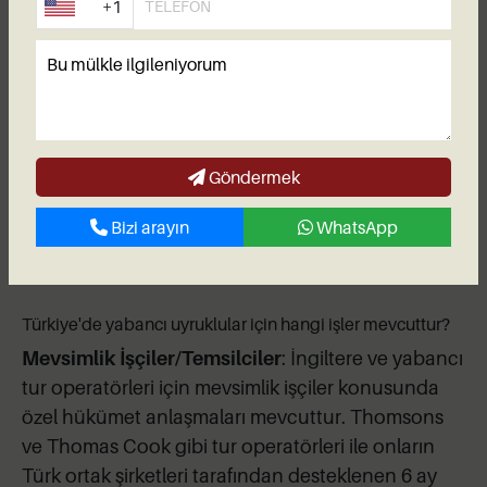
+1
Yabancı uyrukluların Türkiye'de yapması yasak olan bazı
işler var mı?
Evet, Türkiye'de bazı işler sadece Türk
vatandaşlarına ait olup yabancıların istihdam
edilmesi yasaktır. Bu işler; doktorlar, diş hekimleri,
Göndermek
eczacılar, avukatlar ve optisyenler gibi üst düzey
Bizi arayın
WhatsApp
meslekleri içerir.
Türkiye'de yabancı uyruklular için hangi işler mevcuttur?
Mevsimlik İşçiler/Temsilciler
: İngiltere ve yabancı
tur operatörleri için mevsimlik işçiler konusunda
özel hükümet anlaşmaları mevcuttur. Thomsons
ve Thomas Cook gibi tur operatörleri ile onların
Türk ortak şirketleri tarafından desteklenen 6 ay