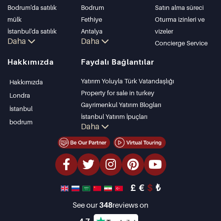
Bodrum'da satılık
Bodrum
Satın alma süreci
mülk
Fethiye
Oturma izinleri ve
İstanbul'da satılık
Antalya
vizeler
Daha
Daha
daire
Kalkan
Concierge Service
İstanbul Villaları
Alanya
Hakkımızda
Faydalı Bağlantılar
Bodrum Villası
Kas
Antalya'da satılık
Bursa
Yatırım Yoluyla Türk Vatandaşlığı
Hakkımızda
daire
Gocek
Property for sale in turkey
Londra
Antalya evleri
Side
Gayrimenkul Yatırım Blogları
İstanbul
Kemer
İstanbul Yatırım İpuçları
bodrum
Daha
Dalyan
PropertyTurkey TV
Izmir
İstanbul Yatırım Gayrimenkulleri
Belek
Mülkünüzü Satmak
Uygun Fiyatlı Emlaklar
Denize Sıfır Tesisler
£
€
$
₺
lüks Özellikler
Yatırım Amaçlı Gayrimenkuller
See our
348
reviews on
Tasarla ve inşa et