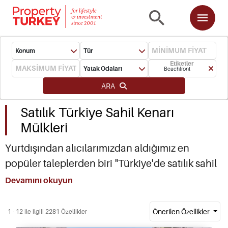
Konum
Tür
Etiketler
Yatak Odaları
Beachfront
ARA
Satılık Türkiye Sahil Kenarı
Mülkleri
Yurtdışından alıcılarımızdan aldığımız en
popüler taleplerden biri "Türkiye'de satılık sahil
kenarı mülkler" oluyor. Nedenini anlamak kolay:
Devamını okuyun
kıyının bariz cazibelerinin yanı sıra, Türkiye'deki
deniz kenarı mülklerin fiyatları, Akdeniz'in diğer
Önerilen Özellikler
1 - 12 ile ilgili 2281 Özellikler
bölgelerindeki benzer mülklere kıyasla yaklaşık