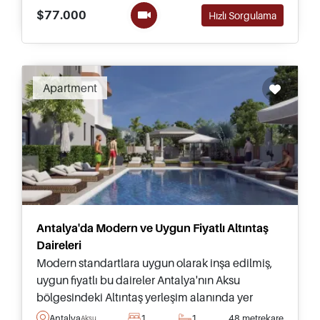
$77.000
Hızlı Sorgulama
Apartment
Antalya'da Modern ve Uygun Fiyatlı Altıntaş
Daireleri
Modern standartlara uygun olarak inşa edilmiş,
uygun fiyatlı bu daireler Antalya'nın Aksu
bölgesindeki Altıntaş yerleşim alanında yer
almakta olup sosyal tesislere sahip yüksek kaliteli
Antalya
1
1
48 metrekare
Aksu