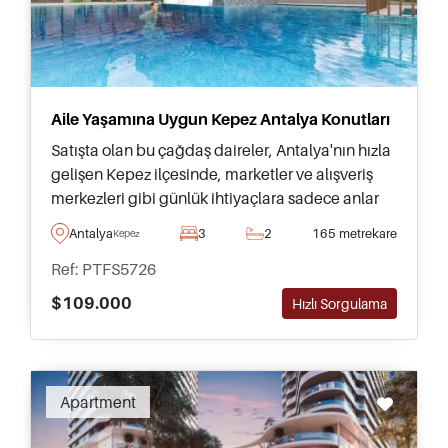
Aile Yaşamına Uygun Kepez Antalya Konutları
Satışta olan bu çağdaş daireler, Antalya'nın hızla
gelişen Kepez ilçesinde, marketler ve alışveriş
merkezleri gibi günlük ihtiyaçlara sadece anlar
uzaklıkta yaşamak isteyen aileler için uygundur.
Antalya
3
2
165 metrekare
Kepez
Ref: PTFS5726
$109.000
Hızlı Sorgulama
Apartment