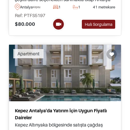
Uluslararası Havalimanı'na sadece 15 dakika
Antalya
1
1
41 metrekare
Kepez
sürüş mesafesindedir, evinizden kolay ulaşım
Ref: PTFS5197
sağlamaktadır.
$80.000
Hızlı Sorgulama
Apartment
Kepez Antalya'da Yatırım İçin Uygun Fiyatlı
Daireler
Kepez Altınyaka bölgesinde satışta çağdaş