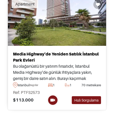
Apartment
Media Highway'de Yeniden Satılık İstanbul
Park Evleri
Bu olağanüstü bir yatırım fırsatıdır, İstanbul
Media Highway’de günlük ihtiyaçlara yakın,
geniş bir daire satın alın. Burayı kaçırmak
istemezsiniz, daha fazla bilgi için bugün bilgi
Istanbul
1
1
70 metrekare
Bagcilar
alın.
Ref: PTFS2573
$113.000
Hızlı Sorgulama