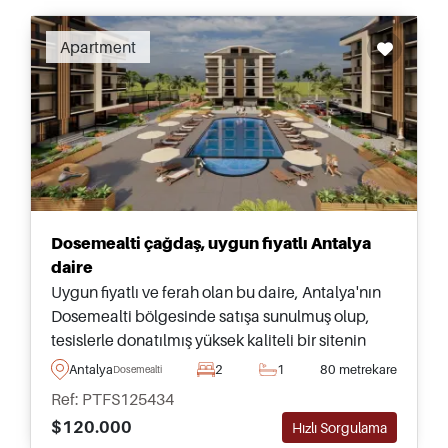
Apartment
Dosemealti çağdaş, uygun fiyatlı Antalya
daire
Uygun fiyatlı ve ferah olan bu daire, Antalya'nın
Dosemealti bölgesinde satışa sunulmuş olup,
tesislerle donatılmış yüksek kaliteli bir sitenin
parçasıdır ve günlük ihtiyaçlar ile ulaşım
Antalya
2
1
80 metrekare
Dosemealti
araçlarına sadece birkaç dakika uzaklıktadır.
Ref: PTFS125434
$120.000
Hızlı Sorgulama