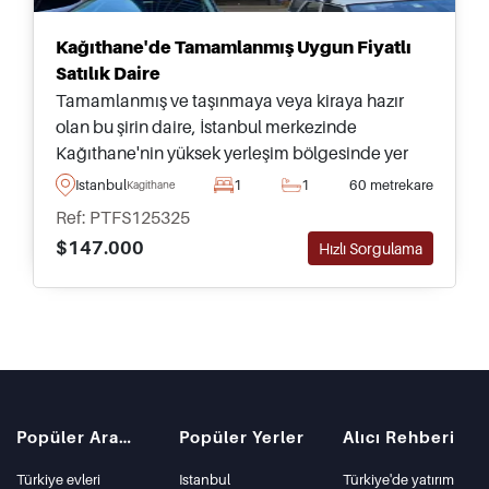
Kağıthane'de Tamamlanmış Uygun Fiyatlı
Satılık Daire
Tamamlanmış ve taşınmaya veya kiraya hazır
olan bu şirin daire, İstanbul merkezinde
Kağıthane'nin yüksek yerleşim bölgesinde yer
almakta olup, günlük imkanlara ve toplu
Istanbul
1
1
60 metrekare
Kagithane
taşımaya sadece birkaç dakika uzaklıktadır.
Ref: PTFS125325
$147.000
Hızlı Sorgulama
Popüler Aramalar
Popüler Yerler
Alıcı Rehberi
Türkiye evleri
Istanbul
Türkiye'de yatırım