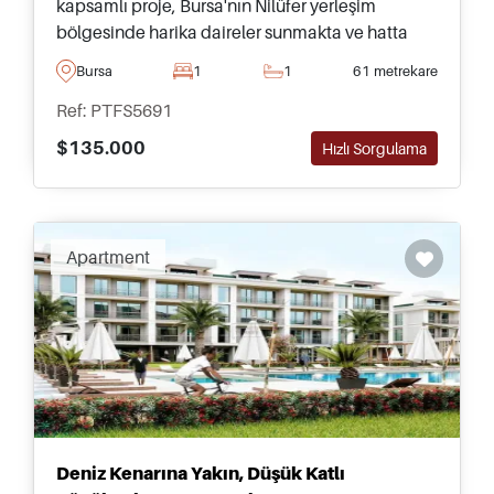
kapsamlı proje, Bursa'nın Nilüfer yerleşim
bölgesinde harika daireler sunmakta ve hatta
ihtiyaç duyulan her şeyi sağlayan yerinde bir
Bursa
1
1
61 metrekare
alışveriş merkezini içermektedir.
Ref: PTFS5691
$135.000
Hızlı Sorgulama
Apartment
Deniz Kenarına Yakın, Düşük Katlı