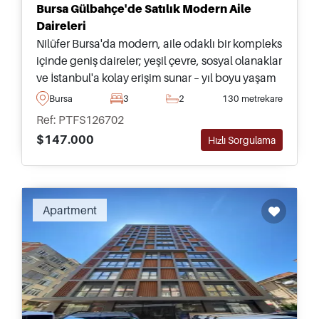
Bursa Gülbahçe'de Satılık Modern Aile
Daireleri
Nilüfer Bursa'da modern, aile odaklı bir kompleks
içinde geniş daireler; yeşil çevre, sosyal olanaklar
ve İstanbul'a kolay erişim sunar – yıl boyu yaşam
veya uzun vadeli yatırım için ideal, uygun fiyatlı
Bursa
3
2
130 metrekare
seçenekler.
Ref: PTFS126702
$147.000
Hızlı Sorgulama
Apartment