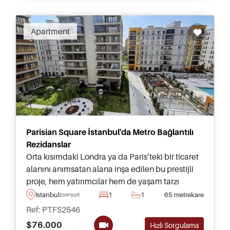
Apartment
Parisian Square İstanbul'da Metro Bağlantılı
Rezidanslar
Orta kısımdaki Londra ya da Paris’teki bir ticaret
alanını anımsatan alana inşa edilen bu prestijli
proje, hem yatırımcılar hem de yaşam tarzı
alıcıları için stüdyodan büyük dört odalı dairelere
Istanbul
1
1
65 metrekare
Esenyurt
kadar çeşitli büyüklüklerde evler sunmaktadır.
Ref: PTFS2546
$76.000
Hızlı Sorgulama