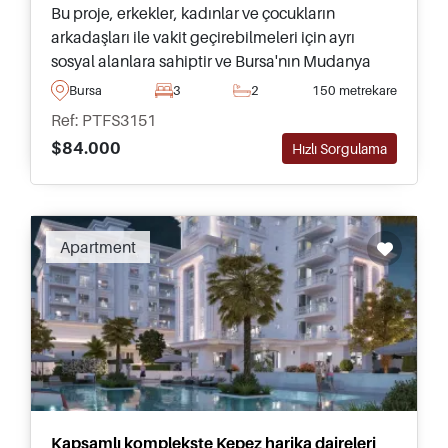
Bu proje, erkekler, kadınlar ve çocukların
arkadaşları ile vakit geçirebilmeleri için ayrı
sosyal alanlara sahiptir ve Bursa'nın Mudanya
bölgesinde yer alır; geniş teraslardan muhteşem
Bursa
3
2
150 metrekare
manzaralar sunar ve beş yatak odasına kadar
Ref: PTFS3151
daire seçenekleri mevcuttur.
$84.000
Hızlı Sorgulama
Apartment
Kapsamlı komplekste Kepez harika daireleri