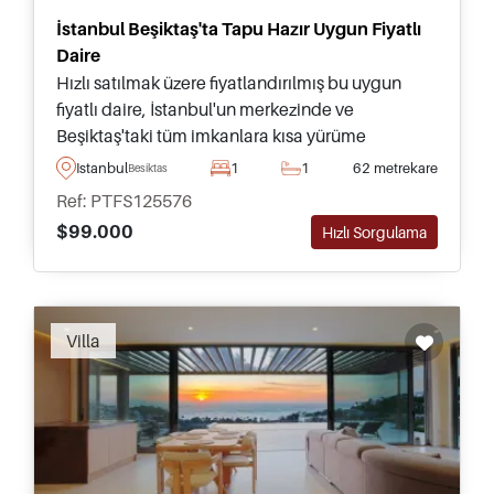
İstanbul Beşiktaş'ta Tapu Hazır Uygun Fiyatlı
Daire
Hızlı satılmak üzere fiyatlandırılmış bu uygun
fiyatlı daire, İstanbul'un merkezinde ve
Beşiktaş'taki tüm imkanlara kısa yürüme
mesafesinde bulunmaktadır – Türkiye'de şehir
Istanbul
1
1
62 metrekare
Besiktas
merkezi yaşamı arayanlar için ideal.
Ref: PTFS125576
$99.000
Hızlı Sorgulama
Villa