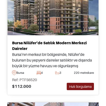
Bursa Nilüfer'de Satılık Modern Merkezi
Daireler
Bursa'nın merkezi bir bölgesinde, Nilüfer'de
bulunan bu yepyeni daireler satılıktır ve dışarıda
büyük bir yüzme havuzu ve olgunlaşmış
bahçelere erişim imkanı sunmaktadır – en kısa
Bursa
4
3
220 metrekare
zamanda ziyaretinizi ayarlamak için bugün
Ref: PTFS6520
başvurun.
$112.000
Hızlı Sorgulama