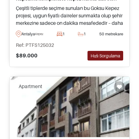
Çeşitli tiplerde seçime sunulan bu Goksu Kepez
projesi, uygun fiyatlı daireler sunmakta olup şehir
merkezine sadece on dakika mesafededir – daha
fazla bilgi almak için yerel danışmanlarımızla
Antalya
1
1
50 metrekare
Kepez
iletişime geçin.
Ref: PTFS125032
$89.000
Hızlı Sorgulama
Apartment