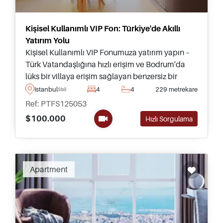
Kişisel Kullanımlı VIP Fon: Türkiye'de Akıllı
Yatırım Yolu
Kişisel Kullanımlı VIP Fonumuza yatırım yapın –
Türk Vatandaşlığına hızlı erişim ve Bodrum'da
lüks bir villaya erişim sağlayan benzersiz bir
fırsat. Daha fazla bilgi için bugün yerel
Istanbul
4
4
229 metrekare
Sisli
danışmanlarımızla görüşün.
Ref: PTFS125053
$100.000
Hızlı Sorgulama
Apartment