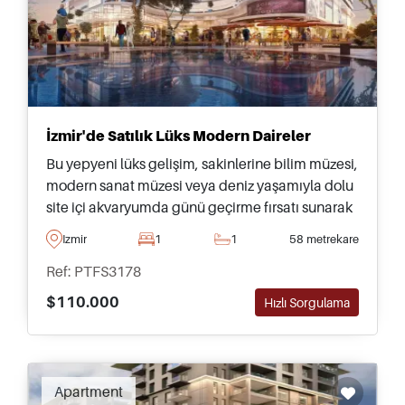
İzmir'de Satılık Lüks Modern Daireler
Bu yepyeni lüks gelişim, sakinlerine bilim müzesi,
modern sanat müzesi veya deniz yaşamıyla dolu
site içi akvaryumda günü geçirme fırsatı sunarak
kültürü ve yaşamı doğrudan evinize getirmeyi
Izmir
1
1
58 metrekare
hedefliyor.
Ref: PTFS3178
$110.000
Hızlı Sorgulama
Apartment