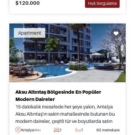
$120.000
Hızlı Sorgulama
Apartment
Aksu Altıntaş Bölgesinde En Popüler
Modern Daireler
15 dakikalık mesafede her şeye yakın, Antalya
Aksu Altıntaş'ın sakin mahallesinde bulunan bu
modern daireler, çeşitli tür ve boyutlarda satın
alınabilir.
Antalya
1
1
60 metrekare
Aksu