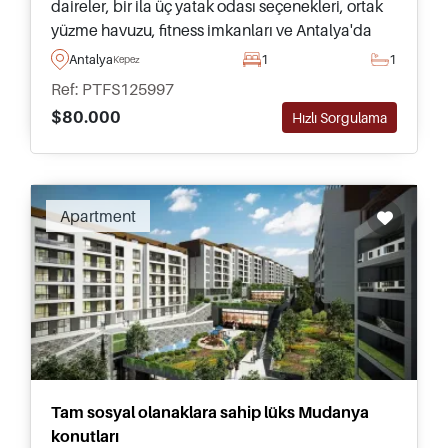
daireler, bir ila üç yatak odası seçenekleri, ortak
yüzme havuzu, fitness imkanları ve Antalya'da
başarılı bir kiralık yatırım potansiyeli
Antalya
1
1
Kepez
sunmaktadır.
Ref: PTFS125997
$80.000
Hızlı Sorgulama
Apartment
Tam sosyal olanaklara sahip lüks Mudanya
konutları