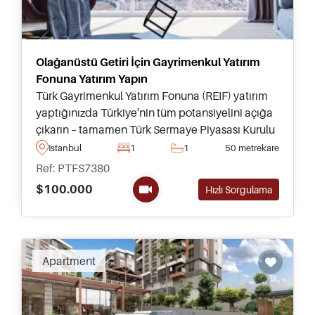
Olağanüstü Getiri İçin Gayrimenkul Yatırım
Fonuna Yatırım Yapın
Türk Gayrimenkul Yatırım Fonuna (REIF) yatırım
yaptığınızda Türkiye'nin tüm potansiyelini açığa
çıkarın – tamamen Türk Sermaye Piyasası Kurulu
(SPK) Kanununa uygun olarak Yönetilen ve
Istanbul
1
1
50 metrekare
Lisanslı. Minimum giriş 100.000 USD.
Ref: PTFS7380
$100.000
Hızlı Sorgulama
Apartment