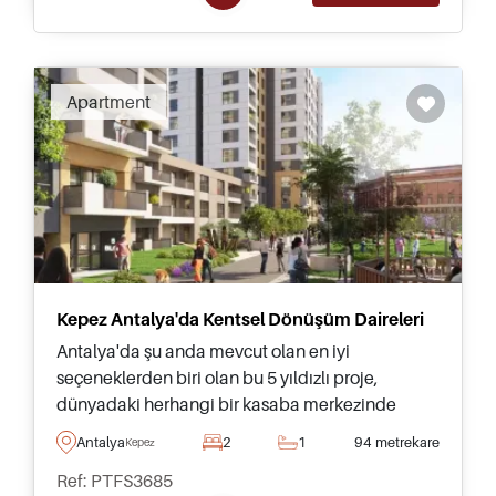
Apartment
Kepez Antalya'da Kentsel Dönüşüm Daireleri
Antalya'da şu anda mevcut olan en iyi
seçeneklerden biri olan bu 5 yıldızlı proje,
dünyadaki herhangi bir kasaba merkezinde
bulunabilecek tüm olanakları sunar ve avantajlı
Antalya
2
1
94 metrekare
Kepez
ödeme planları ile bugün satışa sunulmuştur.
Ref: PTFS3685