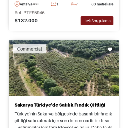
bakmakta ve kapsamlı olanaklara sahip birinci
Antalya
1
1
60 metrekare
Aksu
sınıf bir sitenin parçasıdır.
Ref: PTFS5946
$132.000
Hızlı Sorgulama
Commercial
Sakarya Türkiye'de Satılık Fındık Çiftliği
Türkiye'nin Sakarya bölgesinde başarılı bir fındık
çiftliği satın almak için son derece nadir bir fırsat
– yatırımcılar için tam işlevsel ve hazır. Daha fazla