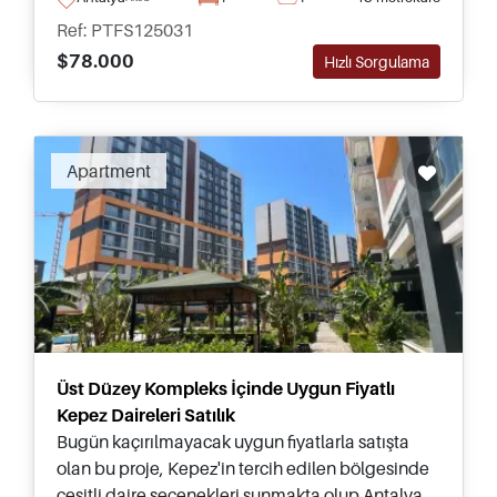
bir sitenin parçasıdır.
Ref: PTFS125031
$78.000
Hızlı Sorgulama
Apartment
Üst Düzey Kompleks İçinde Uygun Fiyatlı
Kepez Daireleri Satılık
Bugün kaçırılmayacak uygun fiyatlarla satışta
olan bu proje, Kepez'in tercih edilen bölgesinde
çeşitli daire seçenekleri sunmakta olup Antalya