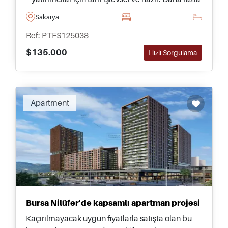
bilgi için lütfen bugün bizi arayın veya iletişime
Sakarya
geçin.
Ref: PTFS125038
$135.000
Hızlı Sorgulama
Apartment
Bursa Nilüfer'de kapsamlı apartman projesi
Kaçırılmayacak uygun fiyatlarla satışta olan bu