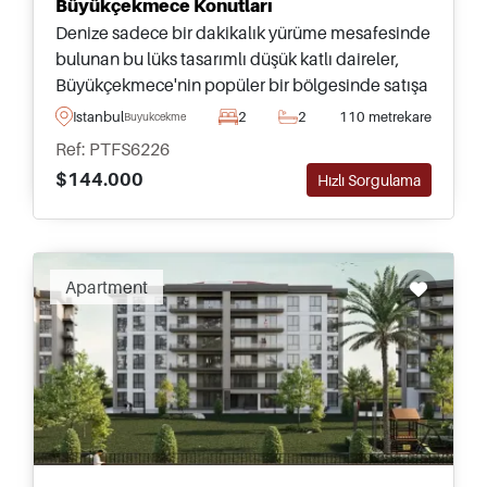
Büyükçekmece Konutları
Denize sadece bir dakikalık yürüme mesafesinde
bulunan bu lüks tasarımlı düşük katlı daireler,
Büyükçekmece'nin popüler bir bölgesinde satışa
sunulmakta olup, Türk Vatandaşlığı Yatırım
Istanbul
2
2
110 metrekare
Buyukcekmece
Başvuruları için uygundur.
Ref: PTFS6226
$144.000
Hızlı Sorgulama
Apartment