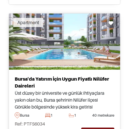
Apartment
Bursa'da Yatırım İçin Uygun Fiyatlı Nilüfer
Daireleri
Üst düzey bir üniversite ve günlük ihtiyaçlara
yakın olan bu, Bursa şehrinin Nilüfer ilçesi
Görükle bölgesinde yüksek kira getirisi
hedefleyenler için mükemmel bir yatırım
Bursa
1
1
40 metrekare
fırsatıdır.
Ref: PTFS6034