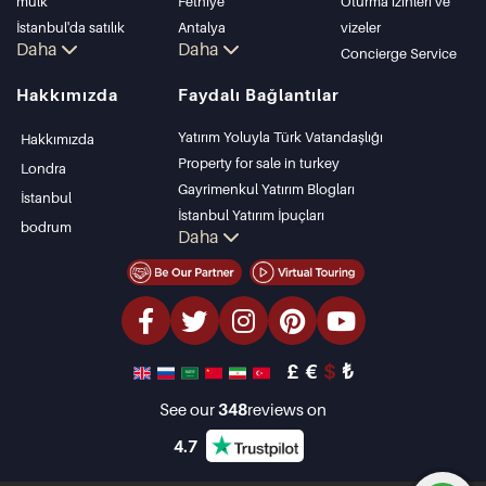
mülk
Fethiye
Oturma izinleri ve
İstanbul'da satılık
Antalya
vizeler
Daha
Daha
daire
Kalkan
Concierge Service
İstanbul Villaları
Alanya
Hakkımızda
Faydalı Bağlantılar
Bodrum Villası
Kas
Antalya'da satılık
Bursa
Yatırım Yoluyla Türk Vatandaşlığı
Hakkımızda
daire
Gocek
Property for sale in turkey
Londra
Antalya evleri
Side
Gayrimenkul Yatırım Blogları
İstanbul
Kemer
İstanbul Yatırım İpuçları
bodrum
Daha
Dalyan
PropertyTurkey TV
Izmir
İstanbul Yatırım Gayrimenkulleri
Belek
Mülkünüzü Satmak
Uygun Fiyatlı Emlaklar
Denize Sıfır Tesisler
£
€
$
₺
lüks Özellikler
Yatırım Amaçlı Gayrimenkuller
See our
348
reviews on
Tasarla ve inşa et
4.7