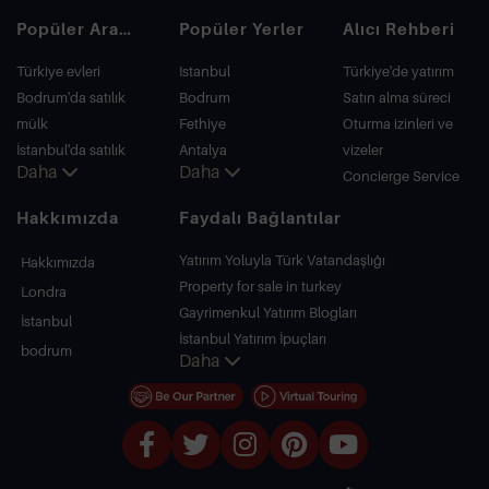
Popüler Aramalar
Popüler Yerler
Alıcı Rehberi
Türkiye evleri
Istanbul
Türkiye'de yatırım
Bodrum'da satılık
Bodrum
Satın alma süreci
mülk
Fethiye
Oturma izinleri ve
İstanbul'da satılık
Antalya
vizeler
Daha
Daha
daire
Kalkan
Concierge Service
İstanbul Villaları
Alanya
Hakkımızda
Faydalı Bağlantılar
Bodrum Villası
Kas
Antalya'da satılık
Bursa
Yatırım Yoluyla Türk Vatandaşlığı
Hakkımızda
daire
Gocek
Property for sale in turkey
Londra
Antalya evleri
Side
Gayrimenkul Yatırım Blogları
İstanbul
Kemer
İstanbul Yatırım İpuçları
bodrum
Daha
Dalyan
PropertyTurkey TV
Izmir
İstanbul Yatırım Gayrimenkulleri
Belek
Mülkünüzü Satmak
Uygun Fiyatlı Emlaklar
Denize Sıfır Tesisler