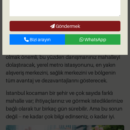
inşaat halinde olacak. Danışmanınız, bunun
yatırımcılar için fiyatlar ve teslim tarihleri açısından
ne anlama geldiğini açıklayacak. Çokça soru
Göndermek
sormaktan çekinmeyin ve notlarınızı almayı
unutmayın.
Bizi arayın
WhatsApp
Projelerin bulunduğu bölge hakkında bilgi sahibi
olmak önemli, bu yüzden danışmanınız mahalleyi
dolaştıracak, yerel metro istasyonunu, en yakın
alışveriş merkezini, sağlık merkezini ve bölgenin
tüm avantaj ve dezavantajlarını gösterecek.
İstanbul kocaman bir şehir ve çok sayıda farklı
mahalle var; ihtiyaçlarınız ve görmek istediklerinize
bağlı olarak tur birkaç gün sürebilir. Ama bu sorun
değil -- ne kadar çok bilgi edinseniz, o kadar iyi.