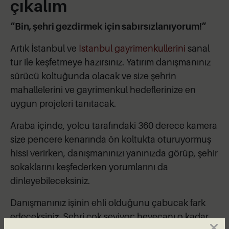
çıkalım
“Bin, şehri gezdirmek için sabırsızlanıyorum!”
Artık İstanbul ve
İstanbul gayrimenkullerini
sanal
tur ile keşfetmeye hazırsınız. Yatırım danışmanınız
sürücü koltuğunda olacak ve size şehrin
mahallelerini ve gayrimenkul hedeflerinize en
uygun projeleri tanıtacak.
Araba içinde, yolcu tarafındaki 360 derece kamera
size pencere kenarında ön koltukta oturuyormuş
hissi verirken, danışmanınızı yanınızda görüp, şehir
sokaklarını keşfederken yorumlarını da
dinleyebileceksiniz.
Danışmanınız işinin ehli olduğunu çabucak fark
edeceksiniz. Şehri çok seviyor: heyecanı o kadar