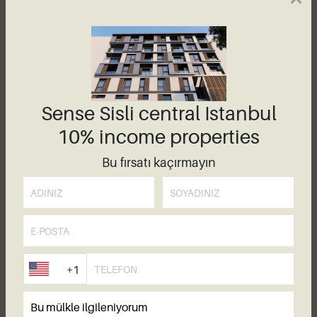
bulaşıcı ki, kısa sürede onun yanındaymış gibi
hissedeceksiniz. Hangi sokakların yükselişte
olduğunu ve hangilerinin yenilenme sürecine
girdiğini - yatırımcılar için potansiyel bir altın
madeni - anlatıyor. Bazı mahallelerin iyi seçenek
olmadığını da gösteriyor ve nedenlerini açıklıyor.
Sense Sisli central Istanbul
Yolda önemli yerleri göstermeye yavaşlıyor: İşte
10% income properties
Sultanahmet Camii. İşte ikonik Taksim Meydanı ve
Bu fırsatı kaçırmayın
burası
İstiklal Caddesi
, şehrin en uzun ve en
hareketli caddesi. Burada en iyi Türk lokumu satan
yer, burası ise şehrin Avrupa yakasındaki en büyük
alışveriş merkezi.
Tabii ki projeleri de ziyaret edeceksiniz.
+1
Danışmanınızla birlikte gösterim evlerine gidecek,
her projenin artı ve eksilerini detaylıca
inceleyeceksiniz. Bazıları plan aşamasında, bazıları