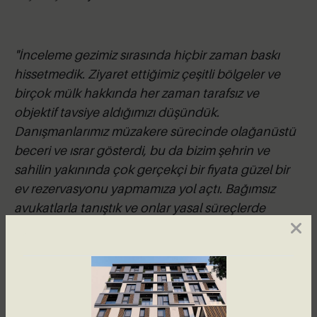
"İnceleme gezimiz sırasında hiçbir zaman baskı
hissetmedik. Ziyaret ettiğimiz çeşitli bölgeler ve
birçok mülk hakkında her zaman tarafsız ve
objektif tavsiye aldığımızı düşündük.
Danışmanlarımız müzakere sürecinde olağanüstü
beceri ve ısrar gösterdi, bu da bizim şehrin ve
sahilin yakınında çok gerçekçi bir fiyata güzel bir
ev rezervasyonu yapmamıza yol açtı. Bağımsız
avukatlarla tanıştık ve onlar yasal süreçlerde
titizlikle takipçi oldular."
Bay ve Bayan Keywalton,
Cheshire UK, Kasım 2013.
İnceleme gezilerimiz ne kadar sürer?
Mülk