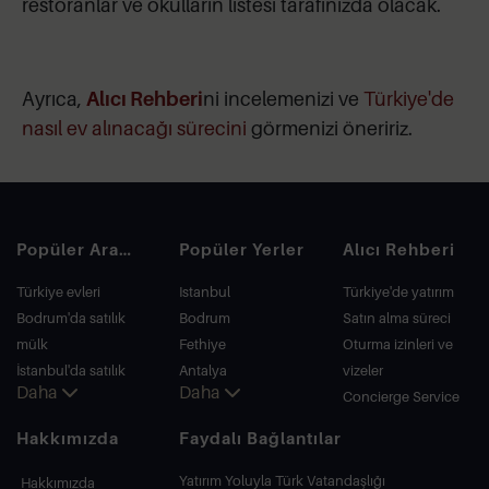
restoranlar ve okulların listesi tarafınızda olacak.
Ayrıca,
Alıcı Rehberi
ni incelemenizi ve
Türkiye'de
nasıl ev alınacağı sürecini
görmenizi öneririz.
Popüler Aramalar
Popüler Yerler
Alıcı Rehberi
Türkiye evleri
Istanbul
Türkiye'de yatırım
Bodrum'da satılık
Bodrum
Satın alma süreci
mülk
Fethiye
Oturma izinleri ve
İstanbul'da satılık
Antalya
vizeler
Daha
Daha
daire
Kalkan
Concierge Service
İstanbul Villaları
Alanya
Hakkımızda
Faydalı Bağlantılar
Bodrum Villası
Kas
Antalya'da satılık
Bursa
Yatırım Yoluyla Türk Vatandaşlığı
Hakkımızda