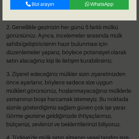
Bizi arayın
WhatsApp
yok, Türkiye'ye indiğinizde sizi karşılamak için birini
göndereceğiz.
2. Genellikle gezinizin her günü 5 farklı mülkü
görürsünüz. Ayrıca, incelemeler sırasında mülk
sahibi/geliştiricisinin hazır bulunması için
düzenlemeler yaparız, böylece potansiyel olarak
satın alacağınız kişi ile iletişim kurabilirsiniz.
3. Ziyaret edeceğiniz mülkler sizin ziyaretinizden
önce ayarlanır, böylece sadece size uygun
mülkleri görürsünüz, hoşlanmayacağınız mülklerle
zamanınızı boşa harcamak istemeyiz. Bu noktada
sizinle gösterdiğimiz sağlam güven çok işe yarar.
Görme gezisine geldiğinizde ihtiyaçlarınızı,
bütçenizi, zevkinizi ve beklentilerinizi biliyoruz.
4. Türkiye'de mülk satın almanın yasal tarafını size