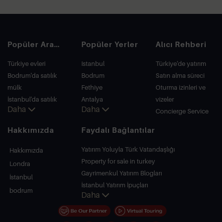
Popüler Aramalar
Popüler Yerler
Alıcı Rehberi
Türkiye evleri
Istanbul
Türkiye'de yatırım
Bodrum'da satılık
Bodrum
Satın alma süreci
mülk
Fethiye
Oturma izinleri ve
İstanbul'da satılık
Antalya
vizeler
Daha
Daha
daire
Kalkan
Concierge Service
İstanbul Villaları
Alanya
Hakkımızda
Faydalı Bağlantılar
Bodrum Villası
Kas
Antalya'da satılık
Bursa
Yatırım Yoluyla Türk Vatandaşlığı
Hakkımızda
daire
Gocek
Property for sale in turkey
Londra
Antalya evleri
Side
Gayrimenkul Yatırım Blogları
İstanbul
Kemer
İstanbul Yatırım İpuçları
bodrum
Daha
Dalyan
PropertyTurkey TV
Izmir
İstanbul Yatırım Gayrimenkulleri
Belek
Mülkünüzü Satmak