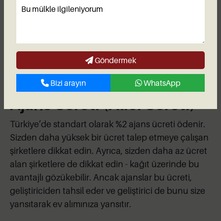
Görece düşük bir miktar olan bir avukat tutmanızı
şiddetle tavsiye ediyoruz. Bu, satın alma
işleminizde tamamen güvence sağlamanıza
olanak tanır: dolandırılan alıcıların %99’unda bu
hayati adım atlanmıştır.
Göndermek
Bizi arayın
WhatsApp
Ajans Ücreti (Alıcı Ücreti)
Türkiye’de standart olarak %2 ajans ücreti ödenir.
Sizden daha yüksek bir ücret talep etmeye çalışan
şirketlere dikkat edin. Ayrıca, sizden daha az ücret
alan şirketlere de dikkat edin - kağıt üzerinde bu
avantajlı gözükebilir. Ancak ajanslar bu ücreti,
geliştiriciden tahsil eder ve geliştirici de bunu size
yansıtarak ev alımınıza yansıtır.