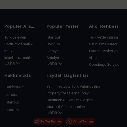
Popüler Aramalar
Popüler Yerler
Alıcı Rehberi
Türkiye evleri
Istanbul
Türkiye'de yatırım
Bodrum'da satılık
Bodrum
Satın alma süreci
mülk
Fethiye
Oturma izinleri ve
İstanbul'da satılık
Antalya
vizeler
Daha
Daha
daire
Kalkan
Concierge Service
İstanbul Villaları
Alanya
Hakkımızda
Faydalı Bağlantılar
Bodrum Villası
Kas
Antalya'da satılık
Bursa
Yatırım Yoluyla Türk Vatandaşlığı
Hakkımızda
daire
Gocek
Property for sale in turkey
Londra
Antalya evleri
Side
Gayrimenkul Yatırım Blogları
İstanbul
Kemer
İstanbul Yatırım İpuçları
bodrum
Daha
Dalyan
PropertyTurkey TV
Izmir
İstanbul Yatırım Gayrimenkulleri
Belek
Mülkünüzü Satmak