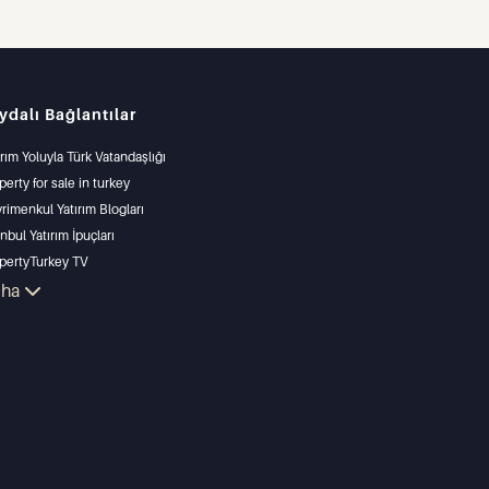
ydalı Bağlantılar
ırım Yoluyla Türk Vatandaşlığı
perty for sale in turkey
rimenkul Yatırım Blogları
anbul Yatırım İpuçları
pertyTurkey TV
anbul Yatırım Gayrimenkulleri
aha
lkünüzü Satmak
un Fiyatlı Emlaklar
ize Sıfır Tesisler
s Özellikler
ırım Amaçlı Gayrimenkuller
arla ve inşa et