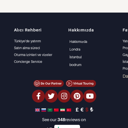
Alıcı Rehberi
Hakkımızda
Fa
Türkiye'de yatırım
Yat
Hakkımızda
Satın alma süreci
Pro
Londra
Oturma izinleri ve vizeler
Gay
İstanbul
Concierge Service
İst
bodrum
Pro
İst
D
Mü
Uyg
Den
lük
£
€
$
₺
Yat
Tas
See our
348
reviews on