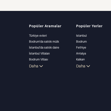
Popüler Aramalar
Popüler Yerler
Türkiye evleri
Istanbul
Bodrum'da satılık mülk
Bodrum
İstanbul'da satılık daire
Fethiye
İstanbul Villaları
Antalya
Bodrum Villası
Kalkan
Antalya'da satılık daire
Daha
Alanya
Daha
Antalya evleri
Kas
Bursa
Gocek
Side
Kemer
Dalyan
Izmir