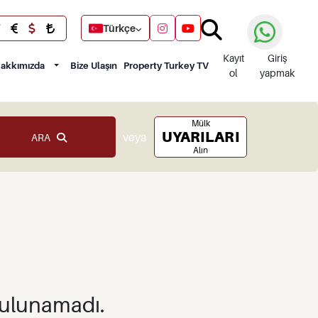
Türkçe
Kayıt
Giriş
akkımızda
Bize Ulaşın
Property Turkey TV
ol
yapmak
Mülk
UYARILARI
veya
ARA
Alın
bulunamadı.