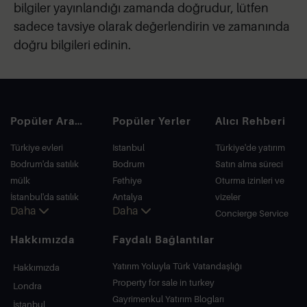
bilgiler yayınlandığı zamanda doğrudur, lütfen
sadece tavsiye olarak değerlendirin ve zamanında
doğru bilgileri edinin.
Popüler Aramalar
Popüler Yerler
Alıcı Rehberi
Türkiye evleri
Istanbul
Türkiye'de yatırım
Bodrum'da satılık
Bodrum
Satın alma süreci
mülk
Fethiye
Oturma izinleri ve
İstanbul'da satılık
Antalya
vizeler
Daha
Daha
daire
Kalkan
Concierge Service
İstanbul Villaları
Alanya
Hakkımızda
Faydalı Bağlantılar
Bodrum Villası
Kas
Antalya'da satılık
Bursa
Yatırım Yoluyla Türk Vatandaşlığı
Hakkımızda
daire
Gocek
Property for sale in turkey
Londra
Antalya evleri
Side
Gayrimenkul Yatırım Blogları
İstanbul