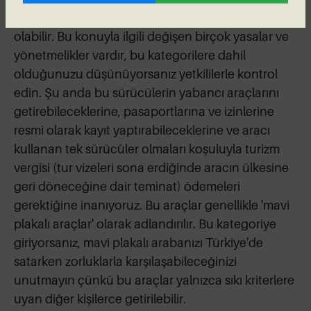
kalış süreniz boyunca vergisiz ithal etmek mümkün
olabilir. Bu konuyla ilgili değişen birçok yasalar ve
yönetmelikler vardır, bu kategorilere dahil
olduğunuzu düşünüyorsanız yetkililerle kontrol
edin. Şu anda bu sürücülerin yabancı araçlarını
getirebileceklerine, pasaportlarına ve izinlerine
resmi olarak kayıt yaptırabileceklerine ve aracı
kullanan tek sürücüler olmaları koşuluyla turizm
vergisi (tur vizeleri sona erdiğinde aracın ülkesine
geri döneceğine dair teminat) ödemeleri
gerektiğine inanıyoruz. Bu araçlar genellikle 'mavi
plakalı araçlar' olarak adlandırılır. Bu kategoriye
giriyorsanız, mavi plakalı arabanızı Türkiye'de
satarken zorluklarla karşılaşabileceğinizi
unutmayın çünkü bu araçlar yalnızca sıkı kriterlere
uyan diğer kişilerce getirilebilir.