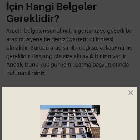
İçin Hangi Belgeler
Gereklidir?
Aracın belgeleri sunulmalı, sigortanız ve geçerli bir
araç muayene belgeniz (warrent of fitness)
olmalıdır. Sürücü araç sahibi değilse, vekaletname
gereklidir. Başlangıçta size altı aylık bir izin verilir.
Ancak, bunu 730 gün için uzatma başvurusunda
bulunabilirsiniz.
Aracı Kimler Kullanabilir?
Yakın aile bireyleri, eğer onlar da yurt dışında
yaşıyorlarsa aracı kullanabilirler.