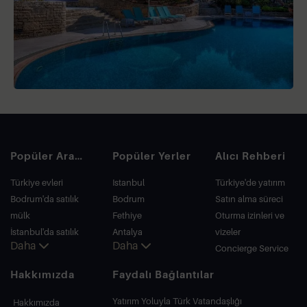
Popüler Aramalar
Popüler Yerler
Alıcı Rehberi
Türkiye evleri
Istanbul
Türkiye'de yatırım
Bodrum'da satılık
Bodrum
Satın alma süreci
mülk
Fethiye
Oturma izinleri ve
İstanbul'da satılık
Antalya
vizeler
Daha
Daha
daire
Kalkan
Concierge Service
İstanbul Villaları
Alanya
Hakkımızda
Faydalı Bağlantılar
Bodrum Villası
Kas
Antalya'da satılık
Bursa
Yatırım Yoluyla Türk Vatandaşlığı
Hakkımızda