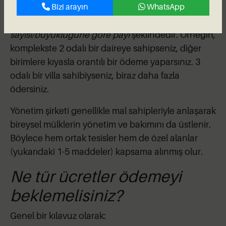
Bizi arayın
WhatsApp
sözleşmesinde yer alır ve
toplam beklenen
maliyetlerin sizin sahip olduğunuz birim
sayısı/büyüklüğüne göre payı
şeklindedir. Örneğin,
komplekste 2 odalı bir daireye sahipseniz, diğer
birimlere kıyasla orantılı bir ödeme yaparsınız. 3
odalı bir villa sahibiyseniz, biraz daha fazla
ödersiniz.
Yönetim şirketi genellikle mal sahipleriyle anlaşarak
bireysel mülklerin yönetim ve bakımını da üstlenir.
Böylece hem ortak tesisler hem de özel alanlar
(yukarıdaki 1-5 maddeler) kapsama alınmış olur.
Ne tür ücretler ödemeyi
beklemelisiniz?
Genel bir kılavuz olarak: