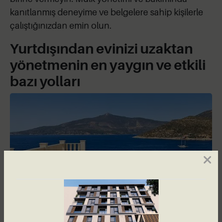
kanıtlanmış deneyime ve belgelere sahip kişilerle
çalıştığınızdan emin olun.
Yurtdışından evinizi uzaktan
yönetmenin en yaygın ve etkili
bazı yolları