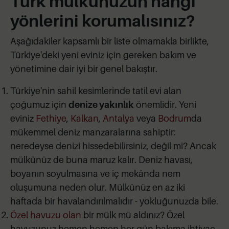
Türk mülkünüzün hangi
yönlerini korumalısınız?
Aşağıdakiler kapsamlı bir liste olmamakla birlikte,
Türkiye'deki yeni eviniz için gereken bakım ve
yönetimine dair iyi bir genel bakıştır.
Türkiye'nin sahil kesimlerinde tatil evi alan
çoğumuz için
denize yakınlık
önemlidir. Yeni
eviniz
Fethiye
,
Kalkan
,
Antalya
veya
Bodrum
da
mükemmel deniz manzaralarına sahiptir:
neredeyse denizi hissedebilirsiniz, değil mi? Ancak
mülkünüz de buna maruz kalır. Deniz havası,
boyanın soyulmasına ve iç mekânda nem
oluşumuna neden olur. Mülkünüz en az iki
haftada bir havalandırılmalıdır - yokluğunuzda bile.
Özel havuzu olan
bir mülk mü aldınız? Özel
havuzunuz hemen hemen her gün bakıma ihtiyaç