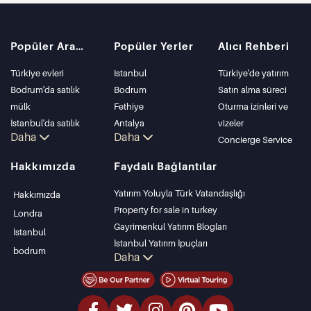
Popüler Aramalar
Popüler Yerler
Alıcı Rehberi
Türkiye evleri
Istanbul
Türkiye'de yatırım
Bodrum'da satılık
Bodrum
Satın alma süreci
mülk
Fethiye
Oturma izinleri ve
İstanbul'da satılık
Antalya
vizeler
Daha
Daha
daire
Kalkan
Concierge Service
İstanbul Villaları
Alanya
Hakkımızda
Faydalı Bağlantılar
Bodrum Villası
Kas
Antalya'da satılık
Bursa
Yatırım Yoluyla Türk Vatandaşlığı
Hakkımızda
daire
Gocek
Property for sale in turkey
Londra
Antalya evleri
Side
Gayrimenkul Yatırım Blogları
İstanbul
Kemer
İstanbul Yatırım İpuçları
bodrum
Daha
Dalyan
PropertyTurkey TV
Izmir
İstanbul Yatırım Gayrimenkulleri
Belek
Mülkünüzü Satmak
Uygun Fiyatlı Emlaklar