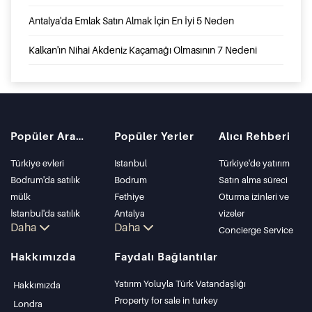
Antalya'da Emlak Satın Almak İçin En İyi 5 Neden
Kalkan'ın Nihai Akdeniz Kaçamağı Olmasının 7 Nedeni
Popüler Aramalar
Popüler Yerler
Alıcı Rehberi
Türkiye evleri
Istanbul
Türkiye'de yatırım
Bodrum'da satılık
Bodrum
Satın alma süreci
mülk
Fethiye
Oturma izinleri ve
İstanbul'da satılık
Antalya
vizeler
Daha
Daha
daire
Kalkan
Concierge Service
İstanbul Villaları
Alanya
Hakkımızda
Faydalı Bağlantılar
Bodrum Villası
Kas
Antalya'da satılık
Bursa
Yatırım Yoluyla Türk Vatandaşlığı
Hakkımızda
daire
Gocek
Property for sale in turkey
Londra