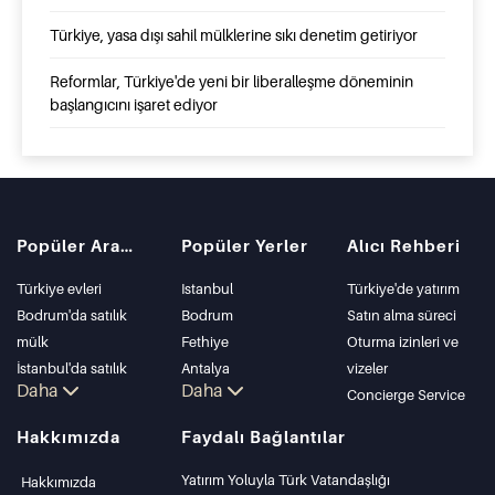
Türkiye, yasa dışı sahil mülklerine sıkı denetim getiriyor
Reformlar, Türkiye'de yeni bir liberalleşme döneminin
başlangıcını işaret ediyor
Popüler Aramalar
Popüler Yerler
Alıcı Rehberi
Türkiye evleri
Istanbul
Türkiye'de yatırım
Bodrum'da satılık
Bodrum
Satın alma süreci
mülk
Fethiye
Oturma izinleri ve
İstanbul'da satılık
Antalya
vizeler
Daha
Daha
daire
Kalkan
Concierge Service
İstanbul Villaları
Alanya
Hakkımızda
Faydalı Bağlantılar
Bodrum Villası
Kas
Antalya'da satılık
Bursa
Yatırım Yoluyla Türk Vatandaşlığı
Hakkımızda