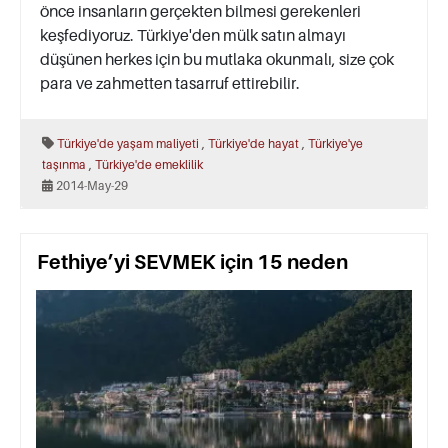
önce insanların gerçekten bilmesi gerekenleri
keşfediyoruz. Türkiye'den mülk satın almayı
düşünen herkes için bu mutlaka okunmalı, size çok
para ve zahmetten tasarruf ettirebilir.
,
,
Türkiye'de yaşam maliyeti
Türkiye'de hayat
Türkiye'ye
,
taşınma
Türkiye'de emeklilik
2014-May-29
Fethiye’yi SEVMEK için 15 neden