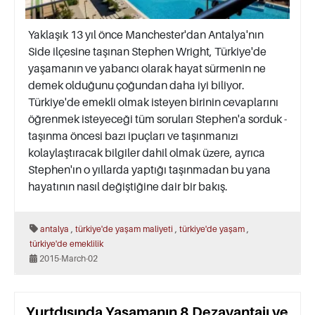
Yaklaşık 13 yıl önce Manchester'dan Antalya'nın
Side ilçesine taşınan Stephen Wright, Türkiye'de
yaşamanın ve yabancı olarak hayat sürmenin ne
demek olduğunu çoğundan daha iyi biliyor.
Türkiye'de emekli olmak isteyen birinin cevaplarını
öğrenmek isteyeceği tüm soruları Stephen'a sorduk -
taşınma öncesi bazı ipuçları ve taşınmanızı
kolaylaştıracak bilgiler dahil olmak üzere, ayrıca
Stephen'ın o yıllarda yaptığı taşınmadan bu yana
hayatının nasıl değiştiğine dair bir bakış.
,
,
,
antalya
türkiye'de yaşam maliyeti
türkiye'de yaşam
türkiye'de emeklilik
2015-March-02
Yurtdışında Yaşamanın 8 Dezavantajı ve