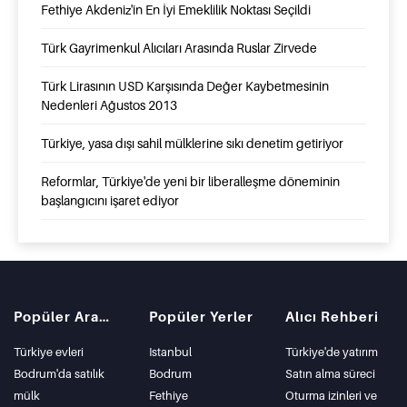
Fethiye Akdeniz'in En İyi Emeklilik Noktası Seçildi
Türk Gayrimenkul Alıcıları Arasında Ruslar Zirvede
Türk Lirasının USD Karşısında Değer Kaybetmesinin
Nedenleri Ağustos 2013
Türkiye, yasa dışı sahil mülklerine sıkı denetim getiriyor
Reformlar, Türkiye'de yeni bir liberalleşme döneminin
başlangıcını işaret ediyor
Popüler Aramalar
Popüler Yerler
Alıcı Rehberi
Türkiye evleri
Istanbul
Türkiye'de yatırım
Bodrum'da satılık
Bodrum
Satın alma süreci
mülk
Fethiye
Oturma izinleri ve