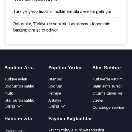
Türkiye, yasa dışı sahil mülklerine sıkı denetim getiriyor
Reformlar, Türkiye'de yeni bir liberalleşme döneminin
başlangıcını işaret ediyor
Popüler Aramalar
Popüler Yerler
Alıcı Rehberi
Türkiye evleri
Istanbul
Türkiye'de yatırım
Bodrum'da satılık
Bodrum
Satın alma süreci
mülk
Fethiye
Oturma izinleri ve
İstanbul'da satılık
Antalya
vizeler
Daha
Daha
daire
Kalkan
Concierge Service
İstanbul Villaları
Alanya
Hakkımızda
Faydalı Bağlantılar
Bodrum Villası
Kas
Antalya'da satılık
Bursa
Yatırım Yoluyla Türk Vatandaşlığı
Hakkımızda